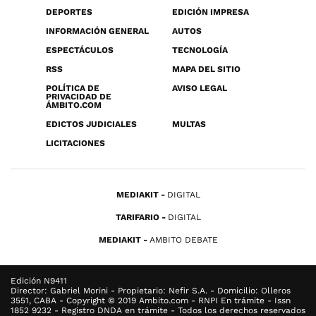
DEPORTES
EDICIÓN IMPRESA
INFORMACIÓN GENERAL
AUTOS
ESPECTÁCULOS
TECNOLOGÍA
RSS
MAPA DEL SITIO
POLÍTICA DE
AVISO LEGAL
PRIVACIDAD DE
ÁMBITO.COM
EDICTOS JUDICIALES
MULTAS
LICITACIONES
MEDIAKIT
DIGITAL
TARIFARIO
DIGITAL
MEDIAKIT
AMBITO DEBATE
Edición N9411
Director: Gabriel Morini - Propietario: Nefir S.A. - Domicilio: Olleros
3551, CABA - Copyright © 2019 Ambito.com - RNPI En trámite - Issn
1852 9232 - Registro DNDA en trámite - Todos los derechos reservados