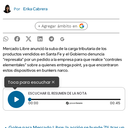
Erika Cabrera
Por
+ Agregar ámbito en
Mercado Libre anunció la suba de la carga tributaria de los
productos vendidos en Santa Fe y el Gobierno denuncia
"represalia" por un pedido a la empresa para que realice "controles
elementales" sobre a quienes entrega point, ya que encontraron
estos dispositivos en bunkers narco.
×
Toca para escuchar
ESCUCHAR EL RESUMEN DE LA NOTA
Tiempo transcurrido: 0 segundos
Dura
00:00
00:45
Golpe para Mercado Libre: la acción se hunde 7% tras un