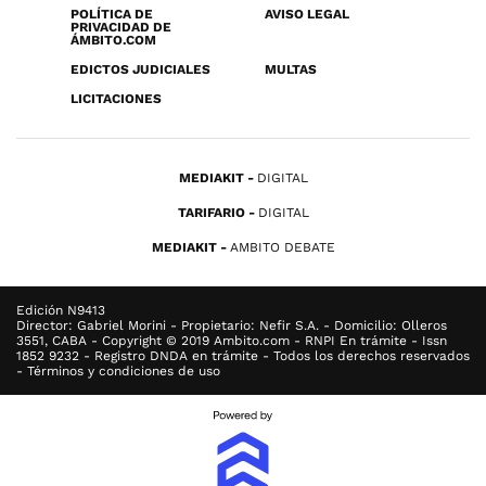
POLÍTICA DE
AVISO LEGAL
PRIVACIDAD DE
ÁMBITO.COM
EDICTOS JUDICIALES
MULTAS
LICITACIONES
MEDIAKIT
DIGITAL
TARIFARIO
DIGITAL
MEDIAKIT
AMBITO DEBATE
Edición N9413
Director: Gabriel Morini - Propietario: Nefir S.A. - Domicilio: Olleros
3551, CABA - Copyright © 2019 Ambito.com - RNPI En trámite - Issn
1852 9232 - Registro DNDA en trámite - Todos los derechos reservados
- Términos y condiciones de uso