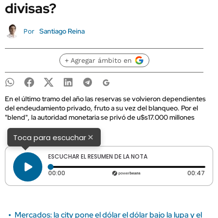
divisas?
Santiago Reina
Por
+ Agregar ámbito en
En el último tramo del año las reservas se volvieron dependientes
del endeudamiento privado, fruto a su vez del blanqueo. Por el
"blend", la autoridad monetaria se privó de u$s17.000 millones
×
Toca para escuchar
ESCUCHAR EL RESUMEN DE LA NOTA
Tiempo transcurrido: 0 segundos
Dura
00:00
00:47
Mercados: la city pone el dólar el dólar bajo la lupa y el