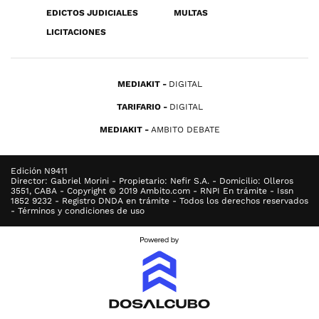
EDICTOS JUDICIALES
MULTAS
LICITACIONES
MEDIAKIT
DIGITAL
TARIFARIO
DIGITAL
MEDIAKIT
AMBITO DEBATE
Edición N9411
Director: Gabriel Morini - Propietario: Nefir S.A. - Domicilio: Olleros
3551, CABA - Copyright © 2019 Ambito.com - RNPI En trámite - Issn
1852 9232 - Registro DNDA en trámite - Todos los derechos reservados
- Términos y condiciones de uso