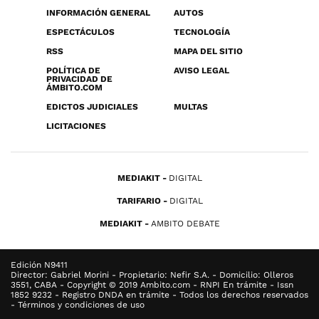
INFORMACIÓN GENERAL
AUTOS
ESPECTÁCULOS
TECNOLOGÍA
RSS
MAPA DEL SITIO
POLÍTICA DE
AVISO LEGAL
PRIVACIDAD DE
ÁMBITO.COM
EDICTOS JUDICIALES
MULTAS
LICITACIONES
MEDIAKIT
DIGITAL
TARIFARIO
DIGITAL
MEDIAKIT
AMBITO DEBATE
Edición N9411
Director: Gabriel Morini - Propietario: Nefir S.A. - Domicilio: Olleros
3551, CABA - Copyright © 2019 Ambito.com - RNPI En trámite - Issn
1852 9232 - Registro DNDA en trámite - Todos los derechos reservados
- Términos y condiciones de uso