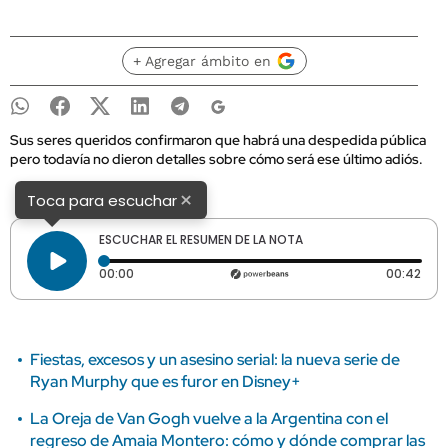
+ Agregar ámbito en
Sus seres queridos confirmaron que habrá una despedida pública
pero todavía no dieron detalles sobre cómo será ese último adiós.
×
Toca para escuchar
ESCUCHAR EL RESUMEN DE LA NOTA
Tiempo transcurrido: 0 segundos
Dura
00:00
00:42
Fiestas, excesos y un asesino serial: la nueva serie de
Ryan Murphy que es furor en Disney+
La Oreja de Van Gogh vuelve a la Argentina con el
regreso de Amaia Montero: cómo y dónde comprar las