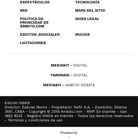
ESPECTÁCULOS
TECNOLOGÍA
RSS
MAPA DEL SITIO
POLÍTICA DE
AVISO LEGAL
PRIVACIDAD DE
ÁMBITO.COM
EDICTOS JUDICIALES
MULTAS
LICITACIONES
MEDIAKIT
DIGITAL
TARIFARIO
DIGITAL
MEDIAKIT
AMBITO DEBATE
Edición N9410
Director: Gabriel Morini - Propietario: Nefir S.A. - Domicilio: Olleros
3551, CABA - Copyright © 2019 Ambito.com - RNPI En trámite - Issn
1852 9232 - Registro DNDA en trámite - Todos los derechos reservados
- Términos y condiciones de uso