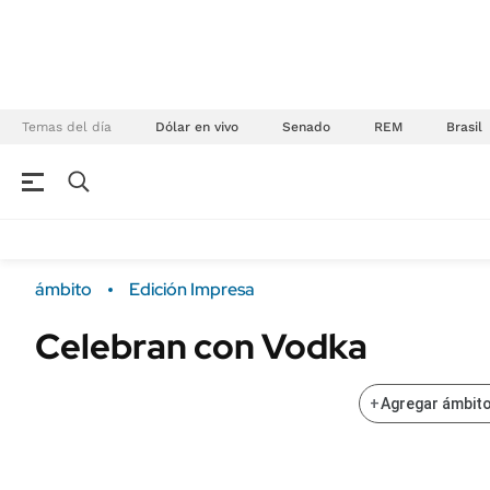
Temas del día
Dólar en vivo
Senado
REM
Brasil
NEGOCIOS
ÚLTIMAS NOTICIAS
Especiales Ámbito
ECONOMÍA
ámbito
Edición Impresa
Real Estate
Banco de Datos
Celebran con Vodka
Sustentabilidad
Campo
Seguros
FINANZAS
+
Agregar ámbito
ENERGY REPORT
Dólar
POLÍTICA
Mercados
Nacional