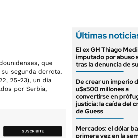
ANUARIO 2025
LIFESTYLE
EDICIÓN IMPRESA
AUTOS
Últimas noticia
El ex GH Thiago Medi
imputado por abuso 
tadounidenses, que
tras la denuncia de s
 su segunda derrota.
22, 25-23), un día
De crear un imperio 
dos por Serbia,
u$s500 millones a
convertirse en prófug
justicia: la caída del 
de Guess
Mercados: el dólar ba
SUSCRIBITE
primera vez en la se