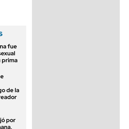
viernes de 10 a 18
s
na fue
sexual
u prima
de
o de la
creador
jó por
mana,