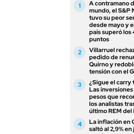
A contramano d
mundo, el S&P 
tuvo su peor s
desde mayo y el
país superó los
puntos
Villarruel recha
pedido de renu
Quirno y redobl
tensión con el 
¿Sigue el carry
Las inversiones
pesos que rec
los analistas tra
último REM de
La inflación en
saltó al 2,9% en j