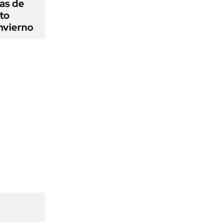
as de
cto
nvierno