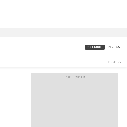
SUSCRIBITE
INGRESÁ
SUMATE A LA COMUNIDAD
Newsletter
DE ÁMBITO
LES
ACCESO FULL - $1.800/MES
ES
CORPORATIVO - CONSULTAR
Si tenés dudas comunicate
con nosotros a
IOS
suscripciones@ambito.com.ar
Llamanos al (54) 11 4556-
9147/48 o
al (54) 11 4449-3256 de lunes a