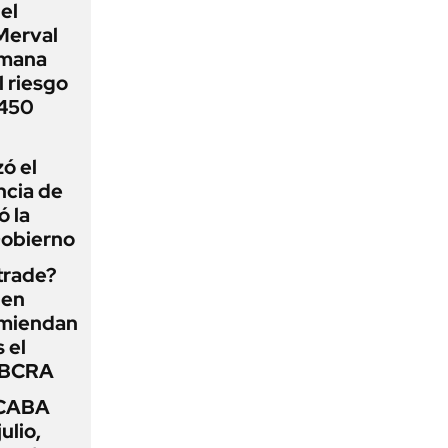
el
Merval
emana
 riesgo
 450
zó el
ncia de
ó la
Gobierno
 trade?
 en
omiendan
s el
l BCRA
 CABA
ulio,