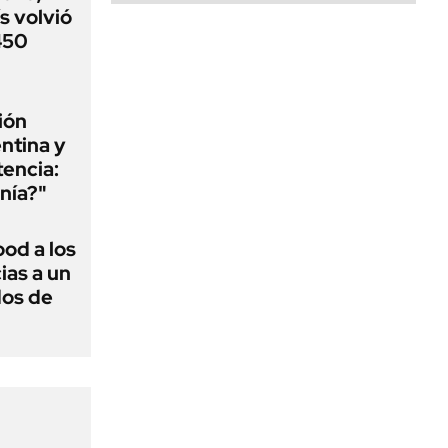
s volvió
 450
ión
ntina y
tencia:
nía?"
ood a los
ias a un
dos de