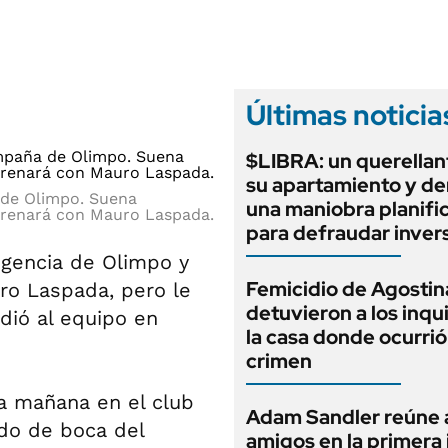
ANUARIO 2025
LIFESTYLE
EDICIÓN IMPRESA
AUTOS
Últimas noticia
$LIBRA: un querellan
su apartamiento y d
 de Olimpo. Suena
una maniobra planifi
trenará con Mauro Laspada.
para defraudar inver
igencia de Olimpo y
Femicidio de Agostin
ro Laspada, pero le
detuvieron a los inqu
dió al equipo en
la casa donde ocurrió
crimen
 la mañana en el club
Adam Sandler reúne 
ido de boca del
amigos en la primera