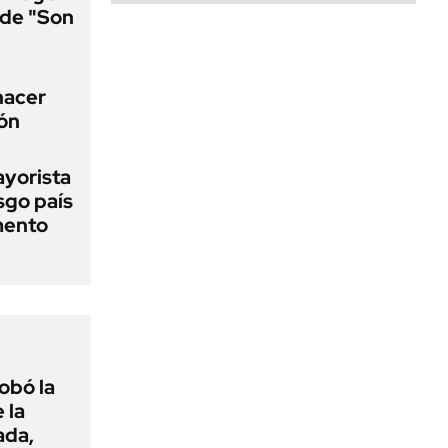
a de "Son
 hacer
ión
ayorista
sgo país
mento
obó la
 la
ada,