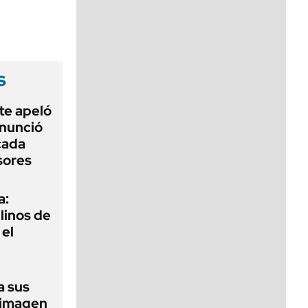
viernes de 10 a 18
s
te apeló
enunció
cada
sores
a:
ilinos de
 el
a sus
 imagen