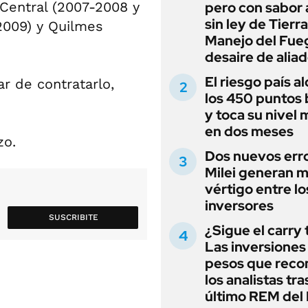
 Central (2007-2008 y
pero con sabor
sin ley de Tierra
2009) y Quilmes
Manejo del Fue
desaire de alia
El riesgo país a
ar de contratarlo,
los 450 puntos 
y toca su nivel 
en dos meses
zo.
Dos nuevos err
Milei generan 
vértigo entre lo
inversores
SUSCRIBITE
¿Sigue el carry
Las inversiones
pesos que rec
los analistas tra
último REM de