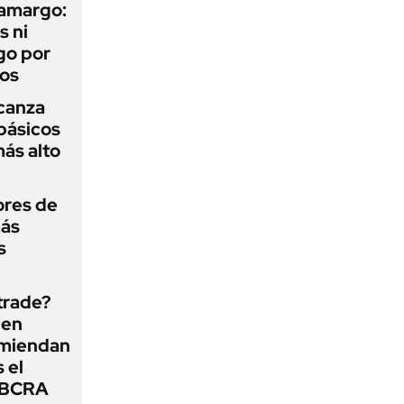
 amargo:
s ni
go por
dos
lcanza
básicos
más alto
ores de
más
s
 trade?
 en
omiendan
s el
l BCRA