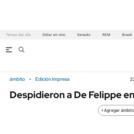
Temas del día
Dólar en vivo
Senado
REM
Brasil
NEGOCIOS
ÚLTIMAS NOTICIAS
Especiales Ámbito
ECONOMÍA
ámbito
Edición Impresa
2
Real Estate
Banco de Datos
Despidieron a De Felippe e
Sustentabilidad
Campo
Seguros
FINANZAS
+
Agregar ámbito
ENERGY REPORT
Dólar
POLÍTICA
Mercados
Nacional