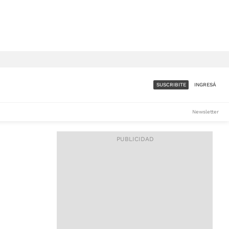
SUSCRIBITE
INGRESÁ
SUMATE A LA COMUNIDAD
Newsletter
DE ÁMBITO
LES
ACCESO FULL - $1.800/MES
ES
CORPORATIVO - CONSULTAR
Si tenés dudas comunicate
con nosotros a
IOS
suscripciones@ambito.com.ar
Llamanos al (54) 11 4556-
9147/48 o
al (54) 11 4449-3256 de lunes a