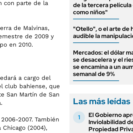
n con parte de la
de la tercera películ
como niños"
erra de Malvinas,
"Otello", o el arte de
audible la manipulac
semestre de 2009 y
po en 2010.
Mercados: el dólar m
se desacelera y el rie
se encamina a un au
semanal de 9%
uedará a cargo del
l club bahiense, que
nte San Martín de San
Las más leídas
.
El Gobierno apr
a 2006-2007. También
Inviolabilidad de
a Chicago (2004),
Propiedad Priv