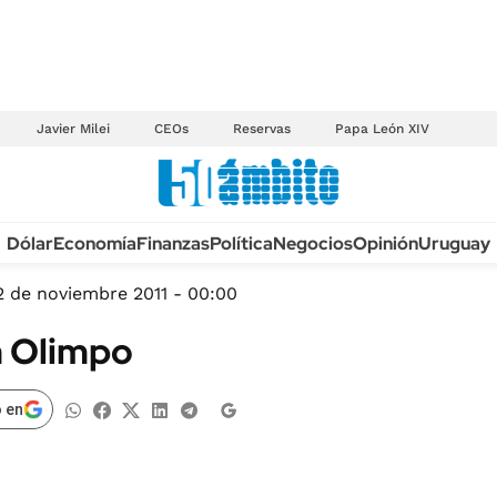
Javier Milei
CEOs
Reservas
Papa León XIV
Anuario autos 2026
Dólar
Economía
Finanzas
Política
Negocios
Opinión
Uruguay
TECNOLOGÍA
NOVEDADES FISCA
MÉXICO
2 de noviembre 2011 - 00:00
EDICTOS JUDICIAL
OPINIÓN
n Olimpo
MULTAS
MUNDO
LICITACIONES
INFORMACIÓN GENERAL
 en
CUADROS TARIFAR
ESPECTÁCULOS
RECALL
DEPORTES