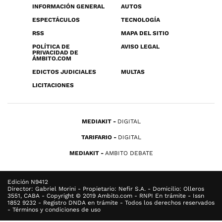
INFORMACIÓN GENERAL
AUTOS
ESPECTÁCULOS
TECNOLOGÍA
RSS
MAPA DEL SITIO
POLÍTICA DE
AVISO LEGAL
PRIVACIDAD DE
ÁMBITO.COM
EDICTOS JUDICIALES
MULTAS
LICITACIONES
MEDIAKIT
DIGITAL
TARIFARIO
DIGITAL
MEDIAKIT
AMBITO DEBATE
Edición N9412
Director: Gabriel Morini - Propietario: Nefir S.A. - Domicilio: Olleros
3551, CABA - Copyright © 2019 Ambito.com - RNPI En trámite - Issn
1852 9232 - Registro DNDA en trámite - Todos los derechos reservados
- Términos y condiciones de uso