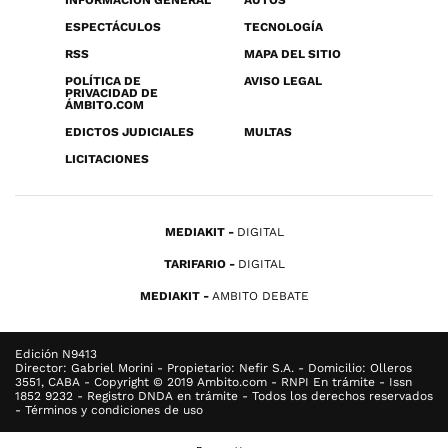
INFORMACIÓN GENERAL
AUTOS
ESPECTÁCULOS
TECNOLOGÍA
RSS
MAPA DEL SITIO
POLÍTICA DE
AVISO LEGAL
PRIVACIDAD DE
ÁMBITO.COM
EDICTOS JUDICIALES
MULTAS
LICITACIONES
MEDIAKIT
DIGITAL
TARIFARIO
DIGITAL
MEDIAKIT
AMBITO DEBATE
Edición N9413
Director: Gabriel Morini - Propietario: Nefir S.A. - Domicilio: Olleros
3551, CABA - Copyright © 2019 Ambito.com - RNPI En trámite - Issn
1852 9232 - Registro DNDA en trámite - Todos los derechos reservados
- Términos y condiciones de uso