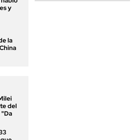
o habló
es y
de la
 China
Milei
te del
 "Da
33
uque