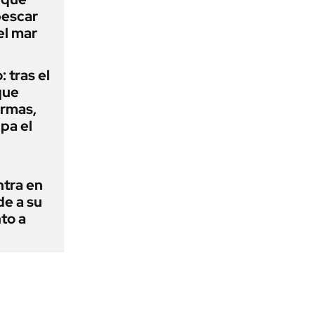
pescar
el mar
: tras el
que
armas,
ipa el
ntra en
de a su
to a