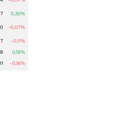
77
0,30%
50
-0,07%
67
-0,11%
88
0,16%
11
-0,16%