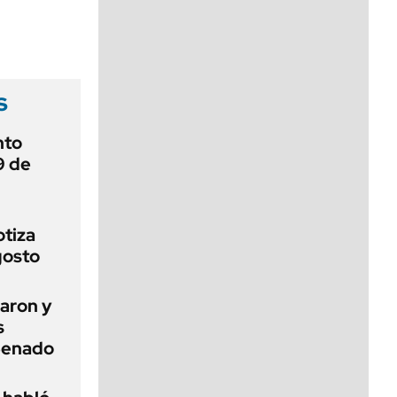
viernes de 10 a 18
s
nto
9 de
otiza
gosto
aron y
s
 Senado