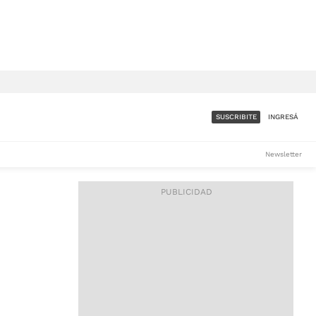
SUSCRIBITE
INGRESÁ
SUMATE A LA COMUNIDAD
Newsletter
DE ÁMBITO
LES
ACCESO FULL - $1.800/MES
ES
CORPORATIVO - CONSULTAR
Si tenés dudas comunicate
con nosotros a
IOS
suscripciones@ambito.com.ar
Llamanos al (54) 11 4556-
9147/48 o
al (54) 11 4449-3256 de lunes a