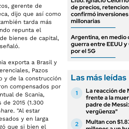
Litio: Ignacio Celorri
zos, gerente de
de precios, retencion
ca, dijo que así como
confirmó inversiones
millonarias
también tarda más
ando repunta el
Argentina, en medio 
de bienes de capital,
guerra entre EEUU y
 señaló.
por el 5G
a exporta a Brasil y
erenciales, Pazos
Las más leídas
o y de la construcción
ieron compensados por
La reacción de 
ntual de Scania,
frente a la muer
s de 2015 (1.300
padre de Messi:
hare. "Al estar
vergüenza"
esados y en larga
Multan con $1.8
gó que si bien el
millones a un b