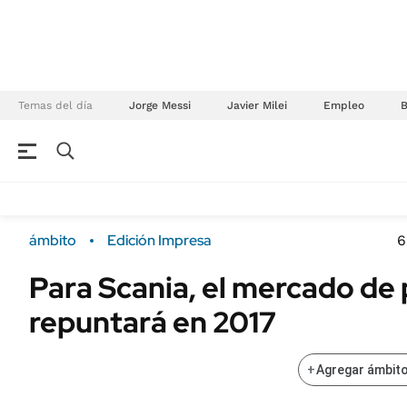
Temas del día
Jorge Messi
Javier Milei
Empleo
NEGOCIOS
ÚLTIMAS NOTICIAS
Especiales Ámbito
ECONOMÍA
ámbito
Edición Impresa
6
Real Estate
Banco de Datos
Para Scania, el mercado de
Sustentabilidad
Campo
repuntará en 2017
Seguros
FINANZAS
ENERGY REPORT
Dólar
+
Agregar ámbito
POLÍTICA
Mercados
Nacional