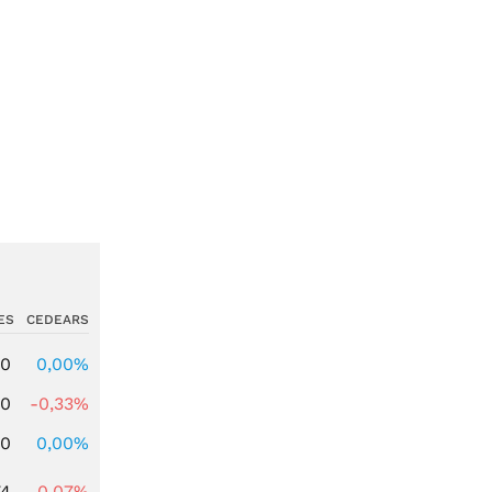
ES
CEDEARS
00
0,00%
00
-0,33%
00
0,00%
74
-0,07%