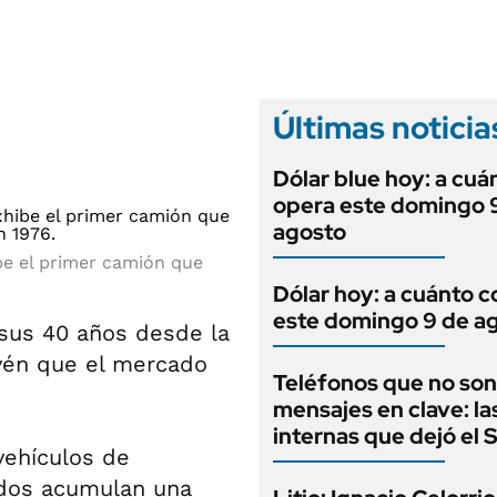
ANUARIO 2025
LIFESTYLE
EDICIÓN IMPRESA
AUTOS
Últimas noticia
Dólar blue hoy: a cuá
opera este domingo 
agosto
be el primer camión que
Dólar hoy: a cuánto c
este domingo 9 de a
sus 40 años desde la
vén que el mercado
Teléfonos que no son
mensajes en clave: la
internas que dejó el
vehículos de
sados acumulan una