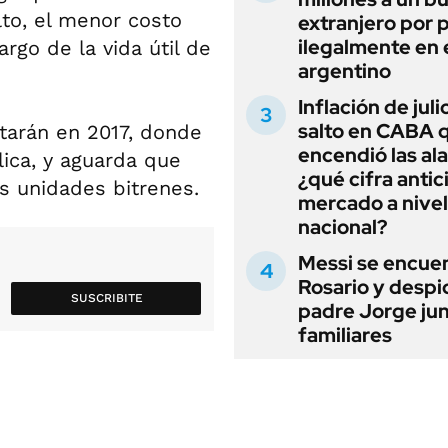
to, el menor costo
extranjero por 
ilegalmente en 
argo de la vida útil de
argentino
Inflación de julio
salto en CABA 
tarán en 2017, donde
encendió las al
lica, y aguarda que
¿qué cifra antic
las unidades bitrenes.
mercado a nivel
nacional?
Messi se encue
Rosario y despi
SUSCRIBITE
padre Jorge jun
familiares