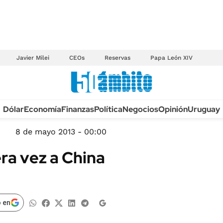
Javier Milei
CEOs
Reservas
Papa León XIV
Anuario autos 2026
Dólar
Economía
Finanzas
Política
Negocios
Opinión
Uruguay
TECNOLOGÍA
NOVEDADES FISCA
MÉXICO
8 de mayo 2013 - 00:00
EDICTOS JUDICIAL
OPINIÓN
ra vez a China
MULTAS
MUNDO
LICITACIONES
INFORMACIÓN GENERAL
CUADROS TARIFAR
ESPECTÁCULOS
 en
RECALL
DEPORTES