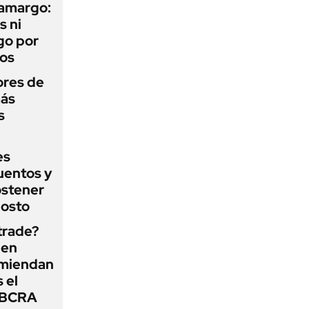
 amargo:
s ni
go por
dos
ores de
más
s
es
uentos y
ostener
gosto
 trade?
 en
omiendan
s el
l BCRA