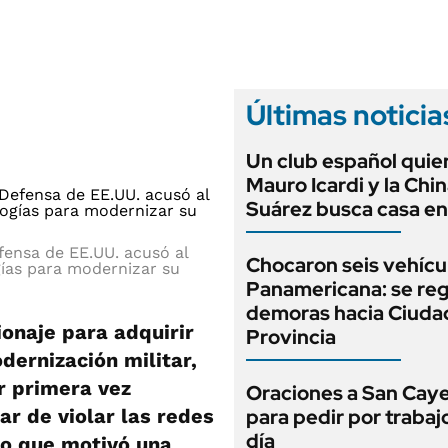
ANUARIO 2025
LIFESTYLE
EDICIÓN IMPRESA
AUTOS
Últimas noticia
Un club español quie
Mauro Icardi y la Chi
Suárez busca casa e
fensa de EE.UU. acusó al
Chocaron seis vehícu
gías para modernizar su
Panamericana: se reg
demoras hacia Ciuda
onaje para adquirir
Provincia
dernización militar,
r primera vez
Oraciones a San Cay
ar de violar las redes
para pedir por trabaj
día
lo que motivó una