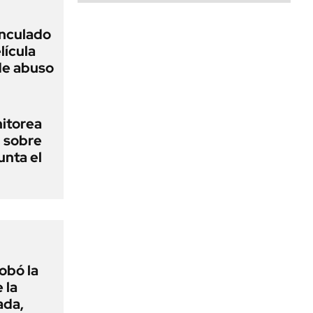
inculado
lícula
 de abuso
nitorea
l sobre
unta el
obó la
 la
ada,