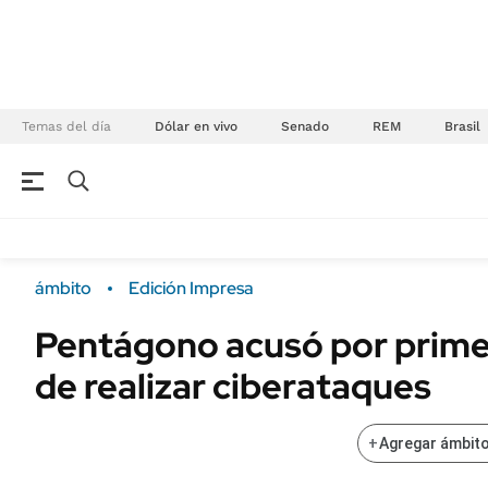
Temas del día
Dólar en vivo
Senado
REM
Brasil
NEGOCIOS
ÚLTIMAS NOTICIAS
Especiales Ámbito
ECONOMÍA
ámbito
Edición Impresa
Real Estate
Banco de Datos
Pentágono acusó por prime
Sustentabilidad
Campo
de realizar ciberataques
Seguros
FINANZAS
ENERGY REPORT
Dólar
+
Agregar ámbito
POLÍTICA
Mercados
Nacional