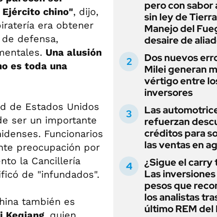
pero con sabor
 Ejército chino"
, dijo,
sin ley de Tierra
iratería era obtener
Manejo del Fue
s de defensa,
desaire de alia
amentales.
Una alusión
Dos nuevos err
no es toda una
Milei generan 
vértigo entre lo
inversores
ad de Estados Unidos
Las automotric
de ser un importante
refuerzan desc
créditos para s
idenses. Funcionarios
las ventas en a
nte preocupación por
o la Cancillería
¿Sigue el carry
Las inversiones
ficó de "infundados".
pesos que rec
los analistas tra
hina también es
último REM de
i Keqiang
, quien