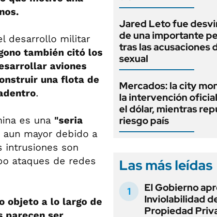
nos.
Jared Leto fue desv
de una importante pe
 desarrollo militar
tras las acusaciones
gono también citó los
sexual
esarrollar aviones
onstruir una flota de
Mercados: la city mo
adentro
.
la intervención oficia
el dólar, mientras rep
China es una
"seria
riesgo país
 aun mayor debido a
s intrusiones son
abo ataques de redes
Las más leídas
El Gobierno apr
Inviolabilidad de
 objeto a lo largo de
Propiedad Priv
s parecen ser