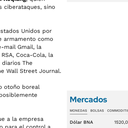
s ciberataques, sino
Estados Unidos por
de armamento como
-mail Gmail, la
 RSA, Coca-Cola, la
diarios The
e Wall Street Journal.
o otoño boreal
 posiblemente
Mercados
MONEDAS
BOLSAS
COMMODITI
ue a la empresa
Dólar BNA
1520,
 para el control a