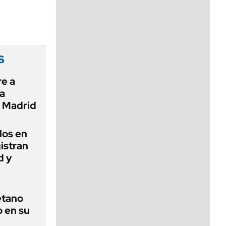
viernes de 10 a 18
s
re a
na
n Madrid
los en
istran
d y
etano
o en su