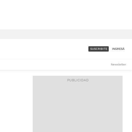
SUSCRIBITE
INGRESÁ
SUMATE A LA COMUNIDAD
Newsletter
DE ÁMBITO
LES
ACCESO FULL - $1.800/MES
ES
CORPORATIVO - CONSULTAR
Si tenés dudas comunicate
con nosotros a
IOS
suscripciones@ambito.com.ar
Llamanos al (54) 11 4556-
9147/48 o
al (54) 11 4449-3256 de lunes a