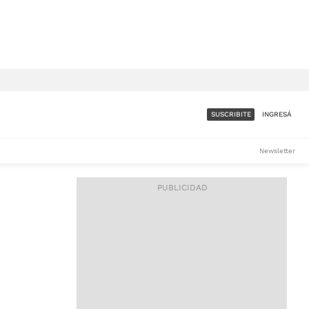
SUSCRIBITE
INGRESÁ
SUMATE A LA COMUNIDAD
Newsletter
DE ÁMBITO
LES
ACCESO FULL - $1.800/MES
ES
CORPORATIVO - CONSULTAR
Si tenés dudas comunicate
con nosotros a
IOS
suscripciones@ambito.com.ar
Llamanos al (54) 11 4556-
9147/48 o
al (54) 11 4449-3256 de lunes a