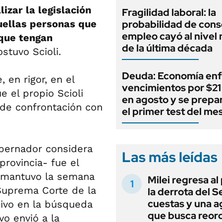
izar la legislación
Fragilidad laboral: la
quellas personas que
probabilidad de cons
empleo cayó al nivel
que tengan
de la última década
ostuvo Scioli.
Deuda: Economía enf
 en rigor, en el
vencimientos por $21 
e el propio Scioli
en agosto y se prepa
 de confrontación con
el primer test del me
obernador considera
Las más leídas
provincia- fue el
i mantuvo la semana
Milei regresa al
Suprema Corte de la
la derrota del 
cuestas y una 
sivo en la búsqueda
que busca reord
vo envió a la