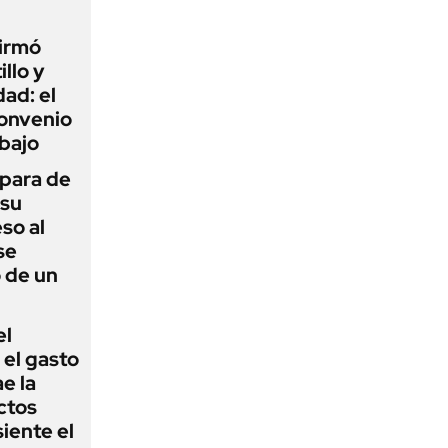
firmó
illo y
ad: el
convenio
abajo
 para de
 su
so al
se
 de un
el
el gasto
e la
ctos
iente el