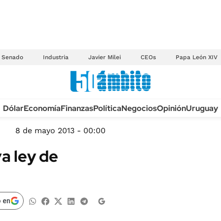
Senado
Industria
Javier Milei
CEOs
Papa León XIV
Anuario autos 2026
Dólar
Economía
Finanzas
Política
Negocios
Opinión
Uruguay
TECNOLOGÍA
NOVEDADES FISCA
MÉXICO
8 de mayo 2013 - 00:00
EDICTOS JUDICIAL
OPINIÓN
va ley de
MULTAS
MUNDO
LICITACIONES
INFORMACIÓN GENERAL
CUADROS TARIFAR
ESPECTÁCULOS
 en
RECALL
DEPORTES