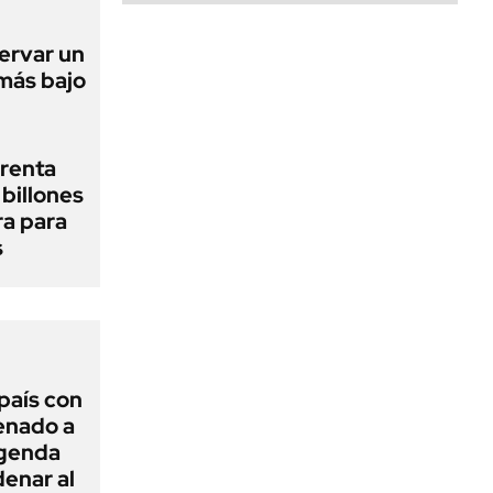
ervar un
 más bajo
renta
billones
ra para
s
 país con
Senado a
agenda
enar al