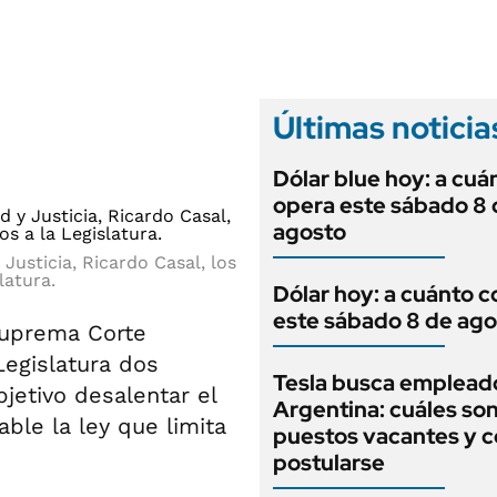
ANUARIO 2025
LIFESTYLE
EDICIÓN IMPRESA
AUTOS
Últimas noticia
Dólar blue hoy: a cuá
opera este sábado 8 
agosto
Justicia, Ricardo Casal, los
latura.
Dólar hoy: a cuánto c
este sábado 8 de ago
Suprema Corte
 Legislatura dos
Tesla busca emplead
jetivo desalentar el
Argentina: cuáles son
able la ley que limita
puestos vacantes y 
postularse