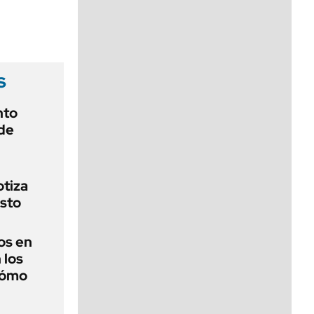
viernes de 10 a 18
s
nto
de
otiza
sto
os en
 los
cómo