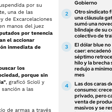
Gobierno
suspendida por su
Otro sindicato 
te, una de las
una cláusula gat
ey de Excarcelaciones
sumó una noved
 en manos del juez
blindaje de su 
mputados por tenencia
colectivo de tr
an el accionar
El dólar blue no
ción inmediata de
caer: encadenó
séptimo retroce
hilo y la brecha 
buscar los
redujo a mínimo
mes
ciedad, porque sin
ia"
, graficó Scioli y
Las dos caras d
 sanción a las
consumo: crece 
privado, pero ca
venta de produ
masivos y se res
cio de armas a través