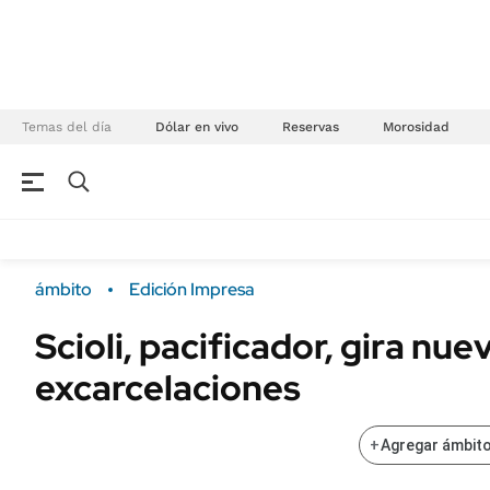
Temas del día
Dólar en vivo
Reservas
Morosidad
NEGOCIOS
ÚLTIMAS NOTICIAS
Especiales Ámbito
ECONOMÍA
ámbito
Edición Impresa
Real Estate
Banco de Datos
Scioli, pacificador, gira nue
Sustentabilidad
Campo
excarcelaciones
Seguros
FINANZAS
ENERGY REPORT
Dólar
+
Agregar ámbito
POLÍTICA
Mercados
Nacional