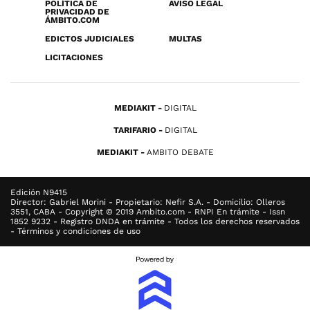
POLÍTICA DE
AVISO LEGAL
PRIVACIDAD DE
ÁMBITO.COM
EDICTOS JUDICIALES
MULTAS
LICITACIONES
MEDIAKIT
DIGITAL
TARIFARIO
DIGITAL
MEDIAKIT
AMBITO DEBATE
Edición N9415
Director: Gabriel Morini - Propietario: Nefir S.A. - Domicilio: Olleros
3551, CABA - Copyright © 2019 Ambito.com - RNPI En trámite - Issn
1852 9232 - Registro DNDA en trámite - Todos los derechos reservados
- Términos y condiciones de uso