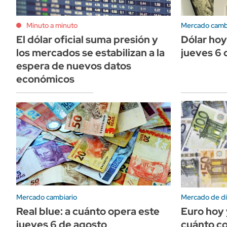
Minuto a minuto
Mercado camb
El dólar oficial suma presión y
Dólar hoy
los mercados se estabilizan a la
jueves 6 
espera de nuevos datos
económicos
Mercado cambiario
Mercado de di
Real blue: a cuánto opera este
Euro hoy 
jueves 6 de agosto
cuánto co