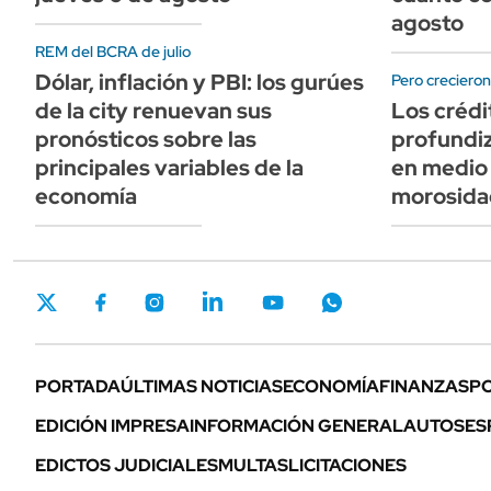
agosto
REM del BCRA de julio
Dólar, inflación y PBI: los gurúes
Pero creciero
de la city renuevan sus
Los crédi
pronósticos sobre las
profundiz
principales variables de la
en medio 
economía
morosida
PORTADA
ÚLTIMAS NOTICIAS
ECONOMÍA
FINANZAS
PO
EDICIÓN IMPRESA
INFORMACIÓN GENERAL
AUTOS
ES
EDICTOS JUDICIALES
MULTAS
LICITACIONES