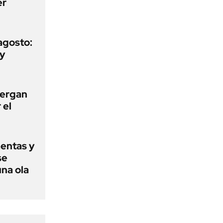
er
agosto:
 y
tergan
 el
mentas y
se
una ola