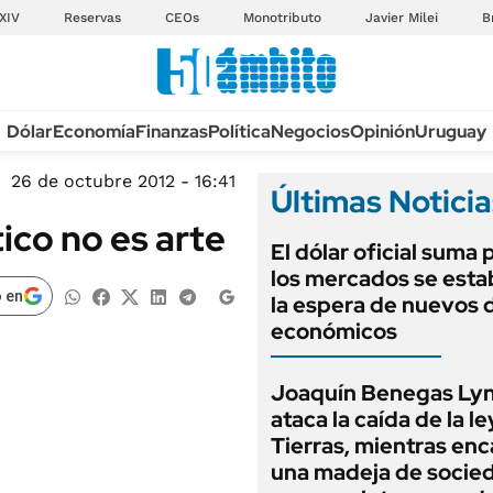
XIV
Reservas
CEOs
Monotributo
Javier Milei
B
Anuario autos 2026
Dólar
Economía
Finanzas
Política
Negocios
Opinión
Uruguay
TECNOLOGÍA
NOVEDADES FISCA
MÉXICO
26 de octubre 2012 - 16:41
Últimas Noticia
EDICTOS JUDICIAL
OPINIÓN
ico no es arte
MULTAS
El dólar oficial suma 
MUNDO
LICITACIONES
los mercados se estab
INFORMACIÓN GENERAL
 en
la espera de nuevos 
CUADROS TARIFAR
ESPECTÁCULOS
económicos
RECALL
DEPORTES
ANUARIO 2025
Joaquín Benegas Ly
LIFESTYLE
ataca la caída de la l
EDICIÓN IMPRESA
AUTOS
Tierras, mientras en
una madeja de socie