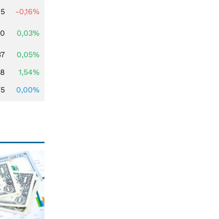
45
-0,16%
50
0,03%
37
0,05%
68
1,54%
75
0,00%