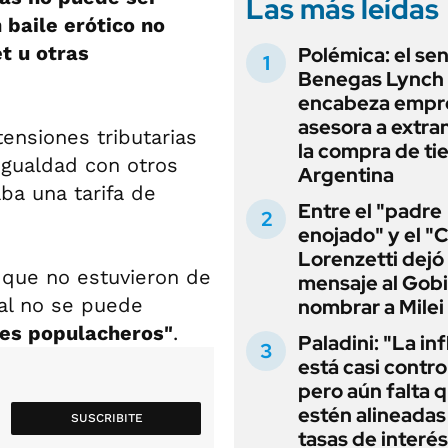
Las más leídas
 baile erótico no
t u otras
Polémica: el se
Benegas Lynch
encabeza empr
asesora a extra
ensiones tributarias
la compra de ti
gualdad con otros
Argentina
ba una tarifa de
Entre el "padre
enojado" y el "C
Lorenzetti dejó
s que no estuvieron de
mensaje al Gobi
al no se puede
nombrar a Milei
iles populacheros"
.
Paladini: "La in
está casi contro
pero aún falta 
estén alineadas 
SUSCRIBITE
tasas de interés