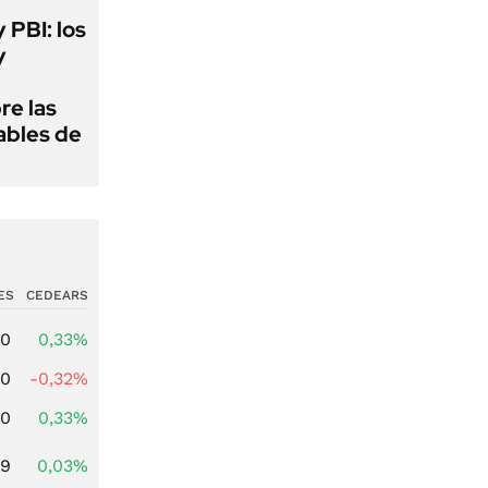
y PBI: los
y
re las
ables de
ES
CEDEARS
00
0,33%
00
-0,32%
00
0,33%
39
0,03%