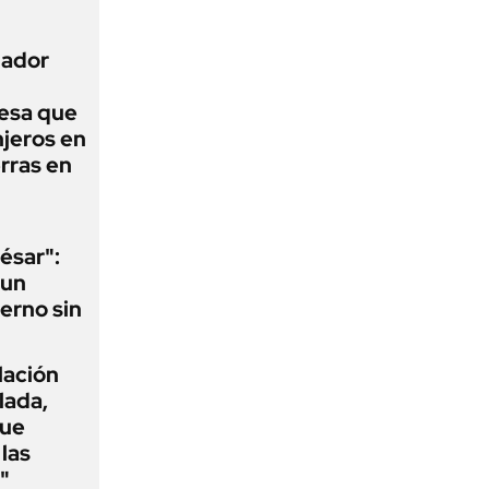
nador
esa que
njeros en
erras en
ésar":
 un
erno sin
flación
lada,
que
las
"