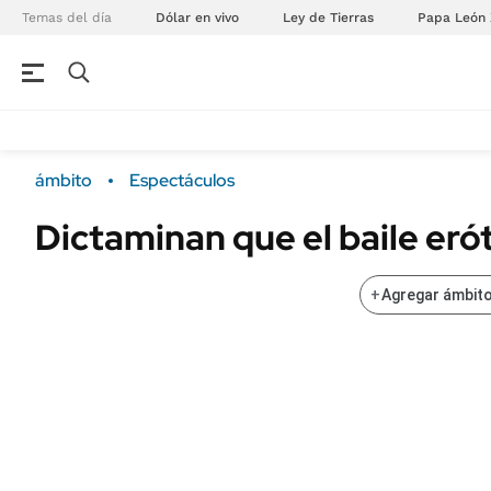
Temas del día
Dólar en vivo
Ley de Tierras
Papa León 
NEGOCIOS
ÚLTIMAS NOTICIAS
Especiales Ámbito
ECONOMÍA
ámbito
Espectáculos
Real Estate
Banco de Datos
Dictaminan que el baile erót
Sustentabilidad
Campo
Seguros
FINANZAS
+
Agregar ámbito
ENERGY REPORT
Dólar
POLÍTICA
Mercados
Nacional
ÁMBITO DEBATE
Municipios
MEDIAKIT AMBITO DEBATE
URUGUAY