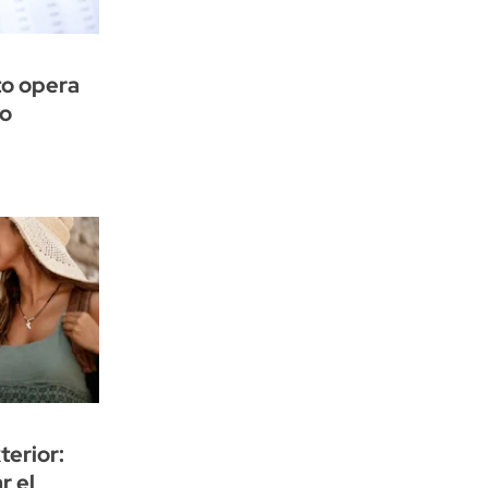
to opera
to
terior:
r el