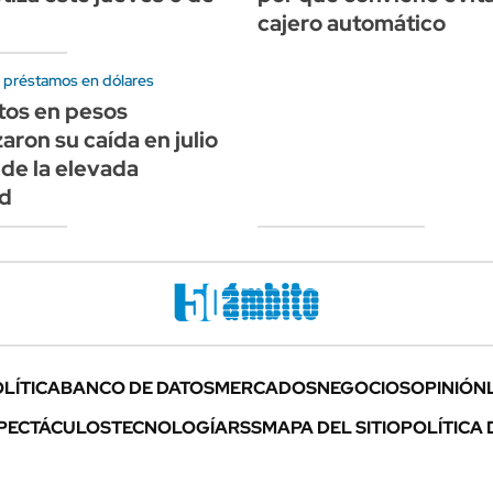
cajero automático
n préstamos en dólares
tos en pesos
aron su caída en julio
de la elevada
d
LÍTICA
BANCO DE DATOS
MERCADOS
NEGOCIOS
OPINIÓN
PECTÁCULOS
TECNOLOGÍA
RSS
MAPA DEL SITIO
POLÍTICA 