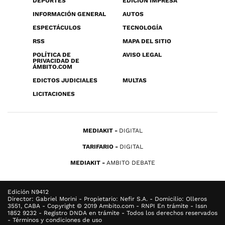
DEPORTES
EDICIÓN IMPRESA
INFORMACIÓN GENERAL
AUTOS
ESPECTÁCULOS
TECNOLOGÍA
RSS
MAPA DEL SITIO
POLÍTICA DE
AVISO LEGAL
PRIVACIDAD DE
ÁMBITO.COM
EDICTOS JUDICIALES
MULTAS
LICITACIONES
MEDIAKIT
DIGITAL
TARIFARIO
DIGITAL
MEDIAKIT
AMBITO DEBATE
Edición N9412
Director: Gabriel Morini - Propietario: Nefir S.A. - Domicilio: Olleros
3551, CABA - Copyright © 2019 Ambito.com - RNPI En trámite - Issn
1852 9232 - Registro DNDA en trámite - Todos los derechos reservados
- Términos y condiciones de uso