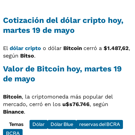
Cotización del
dólar cripto
hoy,
martes 19 de mayo
El
dólar cripto
o dólar
Bitcoin
cerró a
$1.487,62
,
según
Bitso
.
Valor de Bitcoin hoy, martes 19
de mayo
Bitcoin
, la criptomoneda más popular del
mercado, cerró en los
u$s76.746
, según
Binance
.
Temas
Dólar
Dólar Blue
reservas del BCRA
BCRA