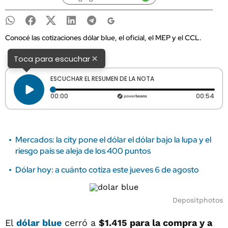
Conocé las cotizaciones dólar blue, el oficial, el MEP y el CCL.
×
Toca para escuchar
ESCUCHAR EL RESUMEN DE LA NOTA
Tiempo transcurrido: 0 segundos
Dura
00:00
00:54
Mercados: la city pone el dólar el dólar bajo la lupa y el
riesgo país se aleja de los 400 puntos
Dólar hoy: a cuánto cotiza este jueves 6 de agosto
Depositphotos
El
dólar blue
cerró a
$1.415 para la compra y a