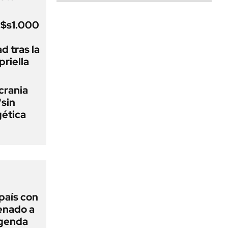
u$s1.000
d tras la
riella
crania
"sin
gética
 país con
Senado a
agenda