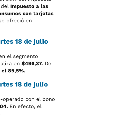
 del
Impuesto a las
onsumos con tarjetas
e ofreció en
tes 18 de julio
en el segmento
ializa en
$496,37.
De
 el 85,5%.
tes 18 de julio
)
-operado con el bono
,04.
En efecto, el
%
.