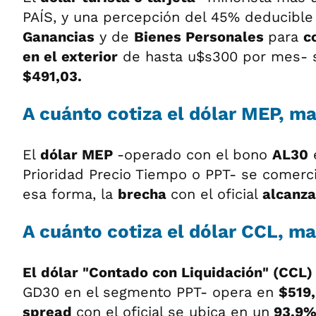
PAÍS, y una percepción del 45% deducible
Ganancias
y de
Bienes Personales
para
c
en el exterior
de hasta u$s300 por mes- s
$491,03.
A cuánto cotiza el dólar MEP, mar
El
dólar MEP
-operado con el bono
AL30
Prioridad Precio Tiempo o PPT- se comerc
esa forma, la
brecha
con el oficial
alcanza
A cuánto cotiza el dólar CCL, mar
El dólar "Contado con Liquidación" (CCL
GD30 en el segmento PPT- opera en
$519
spread
con el oficial se ubica en un
93,9