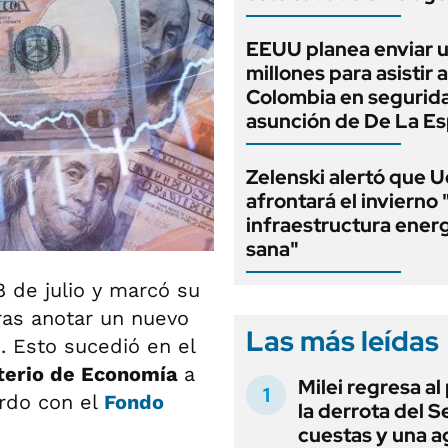
EEUU planea enviar 
millones para asistir a
Colombia en segurida
asunción de De La Esp
Zelenski alertó que U
afrontará el invierno 
infraestructura ener
sana"
 de julio y marcó su
tras anotar un nuevo
Las más leídas
. Esto sucedió en el
terio de Economía
a
Milei regresa al
erdo con el
Fondo
la derrota del 
cuestas y una 