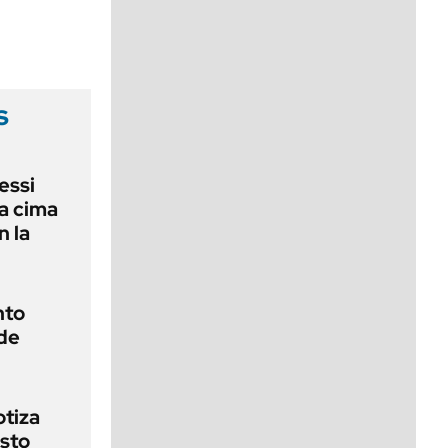
viernes de 10 a 18
s
essi
la cima
n la
nto
de
otiza
sto