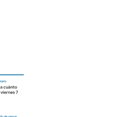
ario
 a cuánto
 viernes 7
do de pesos