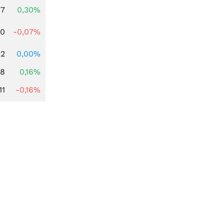
77
0,30%
50
-0,07%
22
0,00%
88
0,16%
11
-0,16%