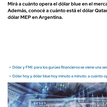
ÁMBITO DEBATE
Mirá a cuánto opera el dólar blue en el merc
Municipios
Además, conocé a cuánto está el dólar Qatar, e
MEDIAKIT AMBITO DEBATE
URUGUAY
dólar MEP en Argentina.
Dólar y FMI: para los gurúes financieros se viene una 
Dólar hoy y dólar blue hoy minuto a minuto: a cuánto op