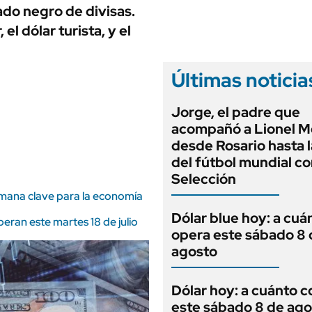
ANUARIO 2025
ado negro de divisas.
LIFESTYLE
EDICIÓN IMPRESA
l dólar turista, y el
AUTOS
Últimas noticia
Jorge, el padre que
acompañó a Lionel M
desde Rosario hasta 
del fútbol mundial co
Selección
semana clave para la economía
Dólar blue hoy: a cuá
eran este martes 18 de julio
opera este sábado 8 
agosto
Dólar hoy: a cuánto c
este sábado 8 de ago