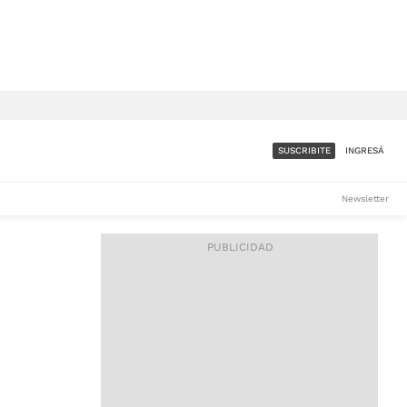
SUSCRIBITE
INGRESÁ
SUMATE A LA COMUNIDAD
Newsletter
DE ÁMBITO
LES
ACCESO FULL - $1.800/MES
ES
CORPORATIVO - CONSULTAR
Si tenés dudas comunicate
con nosotros a
IOS
suscripciones@ambito.com.ar
Llamanos al (54) 11 4556-
9147/48 o
al (54) 11 4449-3256 de lunes a