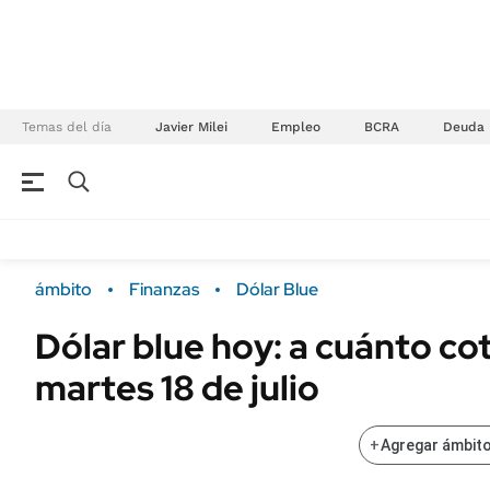
Temas del día
Javier Milei
Empleo
BCRA
Deuda
NEGOCIOS
ÚLTIMAS NOTICIAS
Especiales Ámbito
ECONOMÍA
ámbito
Finanzas
Dólar Blue
Real Estate
Banco de Datos
Dólar blue hoy: a cuánto co
Sustentabilidad
Campo
martes 18 de julio
Seguros
FINANZAS
ENERGY REPORT
Dólar
+
Agregar ámbito
POLÍTICA
Mercados
Nacional