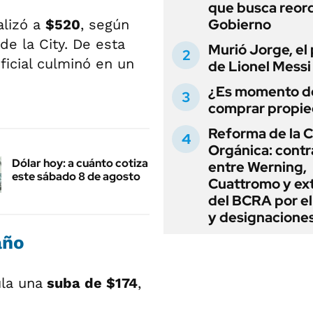
que busca reord
Gobierno
alizó a
$520
, según
de la City. De esta
Murió Jorge, el
ficial culminó en un
de Lionel Messi
¿Es momento d
comprar propi
Reforma de la C
Orgánica: cont
Dólar hoy: a cuánto cotiza
entre Werning,
este sábado 8 de agosto
Cuattromo y ext
del BCRA por e
y designacione
año
ula una
suba de $174
,