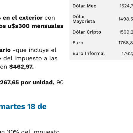
Dólar Mep
1524,
Dólar
en el exterior
con
1498,
Mayorista
los u$s300 mensuales
Dólar Cripto
1569,
Euro
1768,
ario
-que incluye el
Euro Informal
1762,
 del Impuesto a las
 en
$462,97.
$267,65 por unidad,
90
 martes 18 de
un 30% del Impuesto