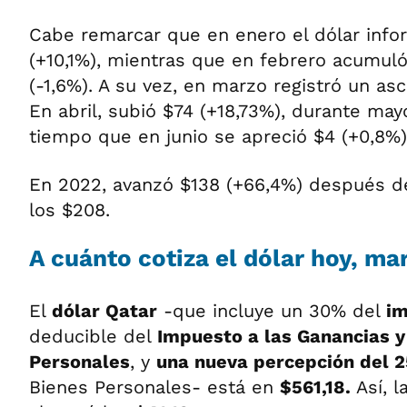
Cabe remarcar que en enero el dólar info
(+10,1%), mientras que en febrero acumul
(-1,6%). A su vez, en marzo registró un as
En abril, subió $74 (+18,73%), durante may
tiempo que en junio se apreció $4 (+0,8%)
En 2022, avanzó $138 (+66,4%) después de
los $208.
A cuánto cotiza el dólar hoy, mar
El
dólar Qatar
-que incluye un 30% del
im
deducible del
Impuesto a las Ganancias y
Personales
, y
una nueva percepción del 
Bienes Personales- está en
$561,18.
Así, l