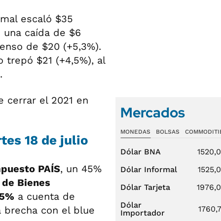
rmal escaló $35
ó una caída de $6
censo de $20 (+5,3%).
o trepó $21 (+4,5%), al
.
 cerrar el 2021 en
Mercados
MONEDAS
BOLSAS
COMMODITI
tes 18 de julio
Dólar BNA
1520,
puesto PAÍS
, un 45%
Dólar Informal
1525,
 de Bienes
Dólar Tarjeta
1976,
25%
a cuenta de
Dólar
a brecha con el blue
1760,
Importador