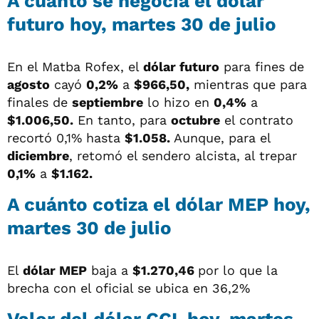
A cuánto se negocia el dólar
futuro hoy, martes 30 de julio
En el Matba Rofex, el
dólar futuro
para fines de
agosto
cayó
0,2%
a
$966,50,
mientras que para
finales de
septiembre
lo hizo en
0,4%
a
$1.006,50.
En tanto, para
octubre
el contrato
recortó 0,1% hasta
$1.058.
Aunque, para el
diciembre
, retomó el sendero alcista, al trepar
0,1%
a
$1.162.
A cuánto cotiza el dólar MEP hoy,
martes 30 de julio
El
dólar MEP
baja a
$1.270,46
por lo que la
brecha con el oficial se ubica en 36,2%
Valor del dólar CCL hoy, martes