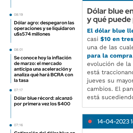
Dólar blue e
08:19
y qué puede 
Dólar agro: despegaron las
operaciones y se liquidaron
El
dólar blue
l
u$s574 millones
casi
$10 en tres
una de las cual
08:01
para la compra
Se conoce hoy la inflación
evolución de la
de marzo: el mercado
anticipa una aceleración y
está traccionan
analiza qué hará BCRA con
jueves su mayor
la tasa
cambios. El pa
07:17
está sucediendo
Dólar blue récord: alcanzó
por primera vez los $400
14-04-2023 1
07:16