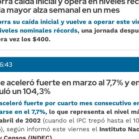
rra caída inicial y opera en niveles ré
cia mayor alza semanal en un mes
orra su caída inicial y vuelve a operar
este vi
iveles nominales récords
, una jornada desp
ra vez los $400.
6:43
se aceleró fuerte en marzo al 7,7% y en
ló un 104,3%
 aceleró fuerte por cuarto mes consecutivo 
arse en el 7,7%
, lo que representa el nivel m
abril de 2002
(cuando el IPC trepó hasta el 1
o), según informó este viernes el
Instituto Nac
y Censos (INDEC).