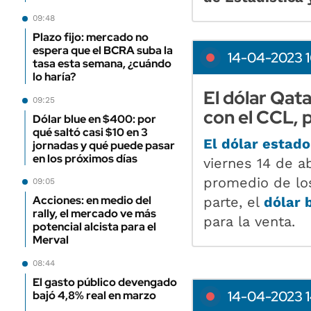
09:48
Plazo fijo: mercado no
espera que el BCRA suba la
14-04-2023 1
tasa esta semana, ¿cuándo
lo haría?
El dólar Qata
09:25
con el CCL, p
Dólar blue en $400: por
qué saltó casi $10 en 3
El dólar estad
jornadas y qué puede pasar
en los próximos días
viernes 14 de ab
promedio de los
09:05
Acciones: en medio del
parte, el
dólar 
rally, el mercado ve más
para la venta.
potencial alcista para el
Merval
08:44
El gasto público devengado
14-04-2023 1
bajó 4,8% real en marzo