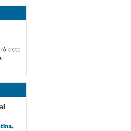
n
rró este
a
al
%
ntina
,