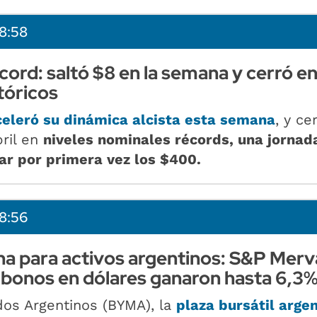
8:58
cord: saltó $8 en la semana y cerró e
tóricos
celeró su dinámica alcista esta semana
, y ce
bril en
niveles nominales récords, una jornad
ar por primera vez los $400.
8:56
 para activos argentinos: S&P Merv
 bonos en dólares ganaron hasta 6,3
dos Argentinos (BYMA), la
plaza bursátil arge