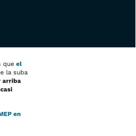
s que
el
e la suba
 arriba
casi
 MEP en