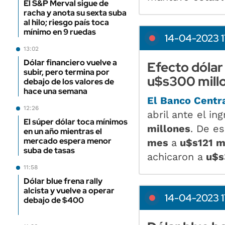
El S&P Merval sigue de
racha y anota su sexta suba
al hilo; riesgo país toca
mínimo en 9 ruedas
14-04-2023 1
13:02
Dólar financiero vuelve a
Efecto dólar
subir, pero termina por
u$s300 millo
debajo de los valores de
hace una semana
El Banco Centr
12:26
abril ante el i
El súper dólar toca mínimos
millones
. De es
en un año mientras el
mercado espera menor
mes
a
u$s121 m
suba de tasas
achicaron a
u$s
11:58
Dólar blue frena rally
alcista y vuelve a operar
14-04-2023 1
debajo de $400