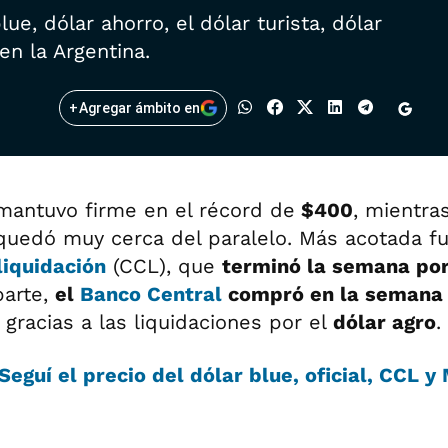
ue, dólar ahorro, el dólar turista, dólar
en la Argentina.
+
Agregar ámbito en
antuvo firme en el récord de
$400
, mientra
quedó muy cerca del paralelo. Más acotada fu
liquidación
(CCL), que
terminó la semana por
parte,
el
Banco Central
compró en la semana 
, gracias a las liquidaciones por el
dólar agro
.
Seguí el precio del dólar blue, oficial, CCL y