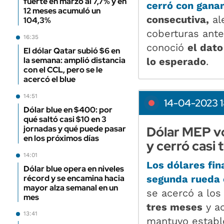
fuerte en marzo al 7,7% y en
cerró con gana
12 meses acumuló un
consecutiva,
al
104,3%
coberturas ante
16:35
conoció
el dato
El dólar Qatar subió $6 en
la semana: amplió distancia
lo esperado
.
con el CCL, pero se le
acercó el blue
14:51
14-04-2023 1
Dólar blue en $400: por
qué saltó casi $10 en 3
Dólar MEP vo
jornadas y qué puede pasar
en los próximos días
y cerró casi 
14:01
Los dólares fi
Dólar blue opera en niveles
segunda rueda 
récord y se encamina hacia
mayor alza semanal en un
se acercó a lo
mes
tres meses
y ac
13:41
mantuvo establ