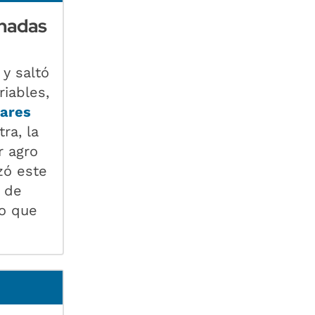
rnadas
a
y saltó
riables,
lares
tra, la
r agro
zó este
l de
lo que