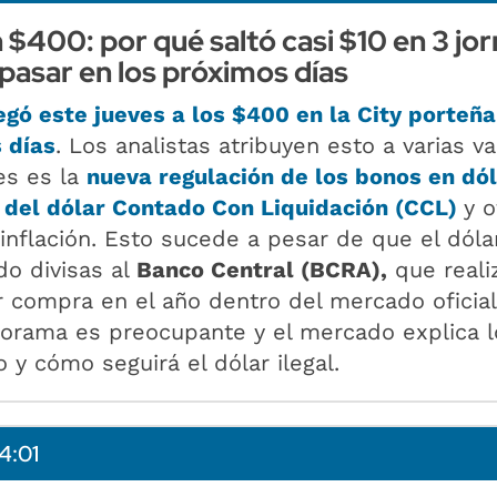
n $400: por qué saltó casi $10 en 3 jo
pasar en los próximos días
legó este jueves
a los $400 en la City porteñ
 días
. Los analistas atribuyen esto a varias va
es es la
nueva regulación de los bonos en dó
 del dólar Contado Con Liquidación (CCL)
y o
 inflación. Esto sucede a pesar de que el dóla
do divisas al
Banco Central (BCRA),
que reali
 compra en el año dentro del mercado oficia
norama es preocupante y el mercado explica 
 y cómo seguirá el dólar ilegal.
4:01