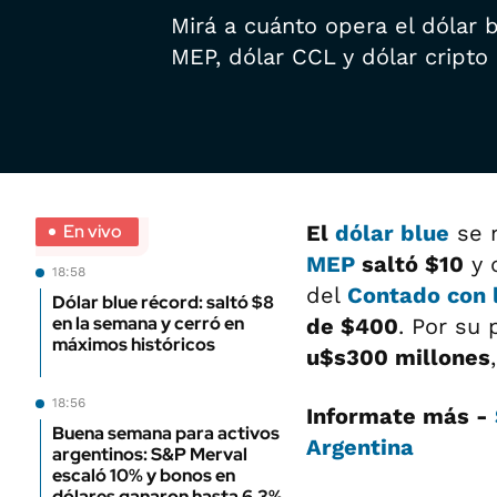
Mirá a cuánto opera el dólar bl
MEP, dólar CCL y dólar cripto 
En vivo
El
dólar blue
se m
MEP
saltó $10
y 
18:58
del
Contado con 
Dólar blue récord: saltó $8
en la semana y cerró en
de $400
. Por su 
máximos históricos
u$s300 millones
18:56
Informate más -
Buena semana para activos
Argentina
argentinos: S&P Merval
escaló 10% y bonos en
dólares ganaron hasta 6,3%