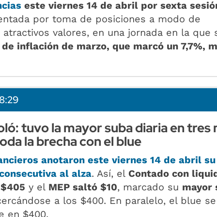
ncias
este viernes 14 de abril por sexta sesió
entada por toma de posiciones a modo de
 atractivos valores, en una jornada en la que 
 de inflación de marzo, que marcó un 7,7%, 
8:29
ló: tuvo la mayor suba diaria en tres
toda la brecha con el blue
nancieros anotaron
este viernes 14 de abril su
consecutiva al alza
. Así, el
Contado con liqui
s
$405
y el
MEP saltó $10
, marcado su
mayor 
ercándose a los $400. En paralelo, el blue se
e en $400.