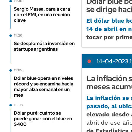
Dólar blue bo
11:36
se dirige ha
Sergio Massa, cara a cara
con el FMI, en una reunión
clave
El dólar blue b
14 de abril
en n
11:20
tocar por prime
Se desplomó la inversión en
startups argentinas
14-04-2023 1
11:05
La inflación 
Dólar blue opera en niveles
récord y se encamina hacia
meses acumu
mayor alza semanal en un
mes
La inflación se
pasado,
al ubic
10:08
Dólar puré: cuánto se
elevado desde 
puede ganar con el blue en
abril de ese añ
$400
de Estadística 