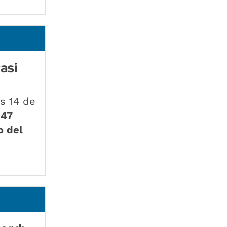
asi
s 14 de
147
o del