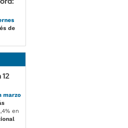
cord:
ernes
ués de
 12
en marzo
ás
0,4% en
ional