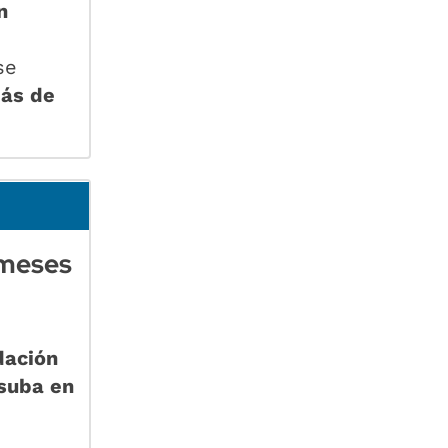
n
se
más de
 meses
dación
suba en