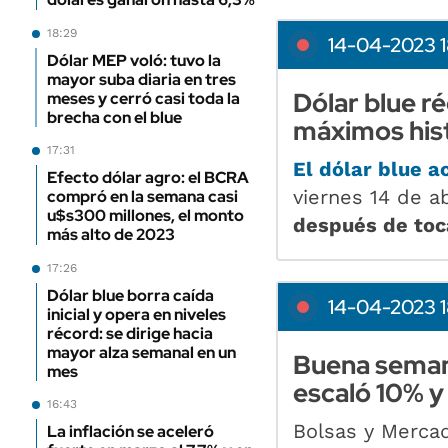
18:29
14-04-2023 1
Dólar MEP voló: tuvo la
mayor suba diaria en tres
Dólar blue ré
meses y cerró casi toda la
brecha con el blue
máximos his
17:31
El dólar blue
a
Efecto dólar agro: el BCRA
viernes 14 de a
compró en la semana casi
u$s300 millones, el monto
después de toc
más alto de 2023
17:26
Dólar blue borra caída
14-04-2023 1
inicial y opera en niveles
récord: se dirige hacia
mayor alza semanal en un
Buena semana
mes
escaló 10% y
16:43
Bolsas y Merca
La inflación se aceleró