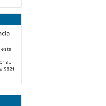
ncia
este
or su
 a
$221