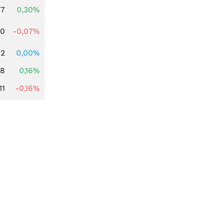
77
0,30%
50
-0,07%
92
0,00%
88
0,16%
11
-0,16%