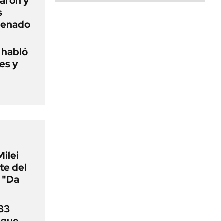
aron y
s
 Senado
o habló
es y
Milei
te del
 "Da
33
uque