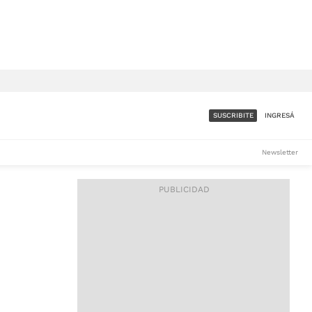
SUSCRIBITE
INGRESÁ
SUMATE A LA COMUNIDAD
Newsletter
DE ÁMBITO
LES
ACCESO FULL - $1.800/MES
ES
CORPORATIVO - CONSULTAR
Si tenés dudas comunicate
con nosotros a
IOS
suscripciones@ambito.com.ar
Llamanos al (54) 11 4556-
9147/48 o
al (54) 11 4449-3256 de lunes a