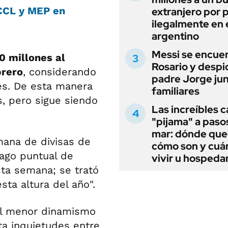
, CCL y MEP en
extranjero por 
ilegalmente en 
argentino
Messi se encue
0 millones al
Rosario y despi
brero
, considerando
padre Jorge jun
es. De esta manera
familiares
s, pero sigue siendo
Las increíbles 
"pijama" a paso
mar: dónde que
mana de divisas de
cómo son y cuá
ago puntual de
vivir u hospedar
sta semana; se trató
ta altura del año".
el menor dinamismo
ta inquietudes entre