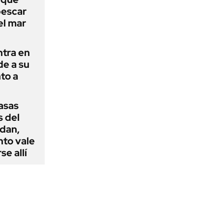
pescar
el mar
ntra en
de a su
to a
casas
s del
dan,
nto vale
se allí