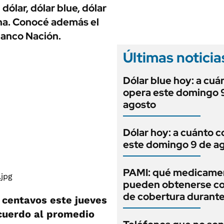
ANUARIO 2025
dólar, dólar blue, dólar
LIFESTYLE
EDICIÓN IMPRESA
ina. Conocé además el
AUTOS
Banco Nación.
Últimas noticia
Dólar blue hoy: a cuá
opera este domingo 
agosto
Dólar hoy: a cuánto c
este domingo 9 de a
PAMI: qué medicame
pueden obtenerse c
de cobertura durant
 centavos este jueves
acuerdo al promedio