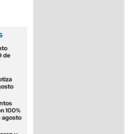
viernes de 10 a 18
s
nto
9 de
otiza
gosto
ntos
on 100%
e agosto