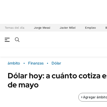
Temas del día
Jorge Messi
Javier Milei
Empleo
NEGOCIOS
ÚLTIMAS NOTICIAS
Especiales Ámbito
ECONOMÍA
ámbito
Finanzas
Dólar
Real Estate
Banco de Datos
Dólar hoy: a cuánto cotiza e
Sustentabilidad
Campo
de mayo
Seguros
FINANZAS
ENERGY REPORT
Dólar
+
Agregar ámbito
POLÍTICA
Mercados
Nacional