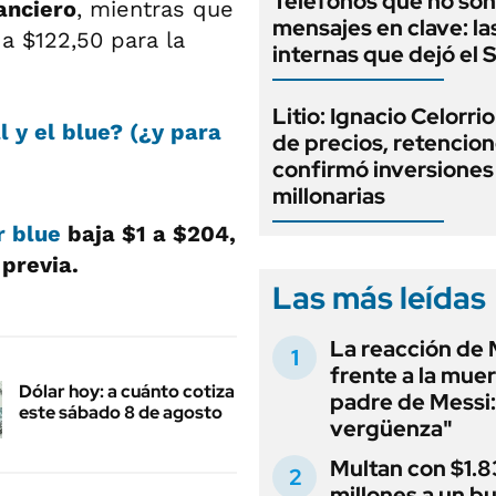
Teléfonos que no son
anciero
, mientras que
mensajes en clave: la
a $122,50 para la
internas que dejó el
Litio: Ignacio Celorri
l y el blue? (¿y para
de precios, retencion
confirmó inversiones
millonarias
r blue
baja $1 a $204,
 previa.
Las más leídas
La reacción de 
frente a la muer
Dólar hoy: a cuánto cotiza
padre de Messi:
este sábado 8 de agosto
vergüenza"
Multan con $1.8
millones a un b