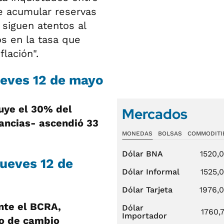
de acumular reservas
siguen atentos al
s en la tasa que
flación".
jueves 12 de mayo
uye el 30% del
Mercados
ancias- ascendió 33
MONEDAS
BOLSAS
COMMODITI
Dólar BNA
1520,
jueves 12 de
Dólar Informal
1525,
Dólar Tarjeta
1976,
nte el BCRA,
Dólar
1760,
Importador
po de cambio