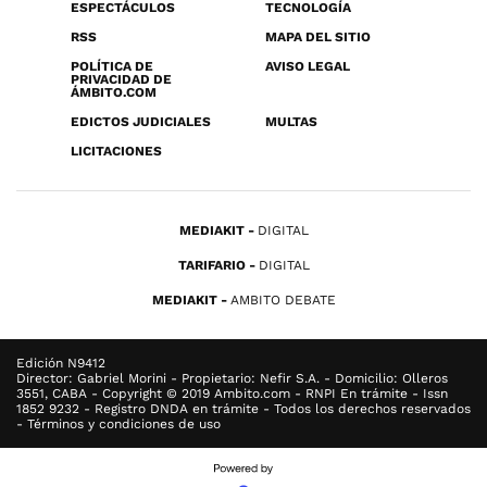
ESPECTÁCULOS
TECNOLOGÍA
RSS
MAPA DEL SITIO
POLÍTICA DE
AVISO LEGAL
PRIVACIDAD DE
ÁMBITO.COM
EDICTOS JUDICIALES
MULTAS
LICITACIONES
MEDIAKIT
DIGITAL
TARIFARIO
DIGITAL
MEDIAKIT
AMBITO DEBATE
Edición N9412
Director: Gabriel Morini - Propietario: Nefir S.A. - Domicilio: Olleros
3551, CABA - Copyright © 2019 Ambito.com - RNPI En trámite - Issn
1852 9232 - Registro DNDA en trámite - Todos los derechos reservados
- Términos y condiciones de uso