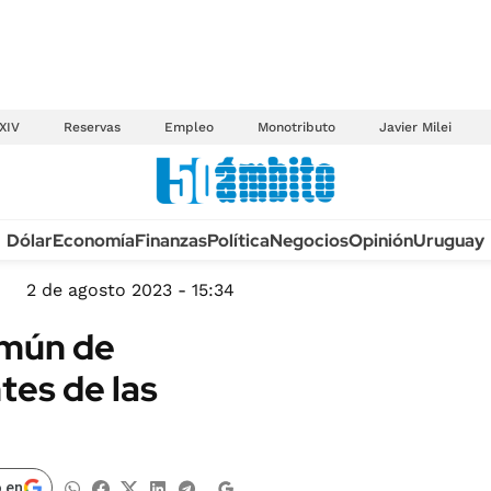
XIV
Reservas
Empleo
Monotributo
Javier Milei
Anuario autos 2026
Dólar
Economía
Finanzas
Política
Negocios
Opinión
Uruguay
TECNOLOGÍA
NOVEDADES FISCA
MÉXICO
2 de agosto 2023 - 15:34
EDICTOS JUDICIAL
OPINIÓN
omún de
MULTAS
MUNDO
ntes de las
LICITACIONES
INFORMACIÓN GENERAL
CUADROS TARIFAR
ESPECTÁCULOS
RECALL
DEPORTES
 en