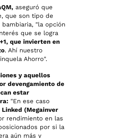
gaQM,
aseguró que
e, que son tipo de
 bambiaria, "la opción
interés que se logra
+1, que invierten en
zo
. Ahí nuestro
nquela Ahorro".
ciones y aquellos
yor devengamiento de
scan estar
ra:
"En ese caso
r Linked (Megainver
or rendimiento en las
osicionados por si la
era aún más y