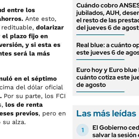
Cuándo cobro ANSES
ud entre los
jubilados, AUH, dese
ahorros.
Ante esto,
el resto de las prest
 redituable,
dolarizar
del jueves 6 de agos
 el plazo fijo en
ersión, y si esta es
Real blue: a cuánto o
este jueves 6 de ago
antes será la más
Euro hoy y Euro blue 
cuánto cotiza este ju
muló en el séptimo
de agosto
cima del dólar oficial
).
Por su parte, los FCI
s,
los de renta
Las más leídas
eses previos
, pero en
 su alza.
El Gobierno ce
salvar la sesión