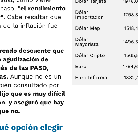
Dólar Tarjeta
1976,
 caso,
"el rendimiento
Dólar
1758,
r"
. Cabe resaltar que
Importador
 de la inflación fue
Dólar Mep
1518,
Dólar
1496,
Mayorista
ercado descuente que
Dólar Cripto
1565,
n agudización de
Euro
1764,
ués de las PASO,
as.
Aunque no es un
Euro Informal
1832,
bién consultado por
dijo que es muy difícil
ión, y aseguró que hay
que no.
ué opción elegir