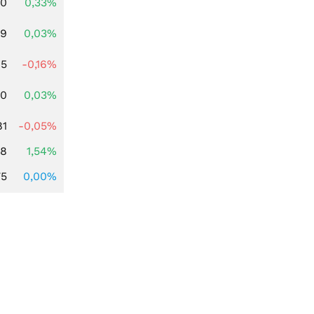
00
0,33%
39
0,03%
45
-0,16%
50
0,03%
81
-0,05%
68
1,54%
75
0,00%