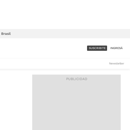
Brasil
SUSCRIBITE
INGRESÁ
SUMATE A LA COMUNIDAD
Newsletter
DE ÁMBITO
LES
ACCESO FULL - $1.800/MES
ES
CORPORATIVO - CONSULTAR
Si tenés dudas comunicate
con nosotros a
IOS
suscripciones@ambito.com.ar
Llamanos al (54) 11 4556-
9147/48 o
al (54) 11 4449-3256 de lunes a