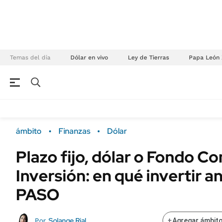
Temas del día
Dólar en vivo
Ley de Tierras
Papa León 
NEGOCIOS
ÚLTIMAS NOTICIAS
Especiales Ámbito
ECONOMÍA
ámbito
Finanzas
Dólar
Real Estate
Banco de Datos
Plazo fijo, dólar o Fondo C
Sustentabilidad
Campo
Inversión: en qué invertir a
Seguros
FINANZAS
ENERGY REPORT
PASO
Dólar
POLÍTICA
Mercados
Solange Rial
Por
+
Agregar ámbito
Nacional