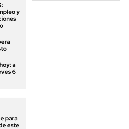
:
mpleo y
aciones
to
pera
sto
hoy: a
eves 6
de para
 de este