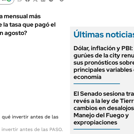
ANUARIO 2025
LIFESTYLE
EDICIÓN IMPRESA
AUTOS
uba mensual más
 la tasa que pagó el
Últimas noticia
en agosto?
Dólar, inflación y PBI:
gurúes de la city re
sus pronósticos sobre
principales variables 
economía
El Senado sesiona tra
revés a la ley de Tierr
cambios en desalojos,
Manejo del Fuego y
expropiaciones
invertir antes de las PASO.