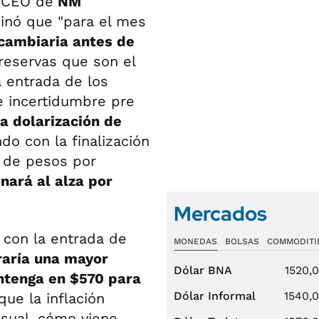
y CEO de
NM
pinó que "para el mes
cambiaria antes de
reservas que son el
a entrada de los
e incertidumbre pre
la dolarización de
ndo con la finalización
 de pesos por
onará al alza por
Mercados
 con la entrada de
MONEDAS
BOLSAS
COMMODITI
raría una mayor
Dólar BNA
1520,
ntenga en $570 para
Dólar Informal
1540,
que la inflación
nsual, cómo viene