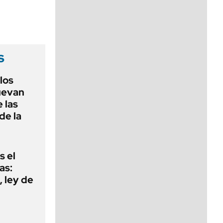
viernes de 10 a 18
s
 los
nuevan
 las
de la
s el
as:
 ley de