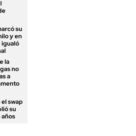
l
de
 marcó su
hilo y en
 igualó
al
e la
agas no
as a
camento
 el swap
lió su
o años