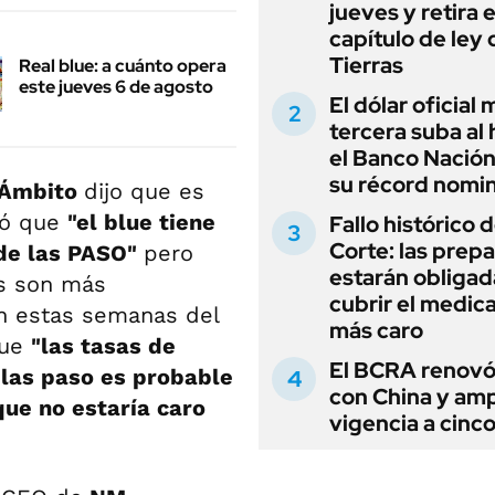
jueves y retira e
capítulo de ley 
Tierras
Real blue: a cuánto opera
este jueves 6 de agosto
El dólar oficial
tercera suba al 
el Banco Nación
su récord nomin
Ámbito
dijo que es
icó que
"el blue tiene
Fallo histórico d
Corte: las prep
 de las PASO"
pero
estarán obligad
es son más
cubrir el medi
en estas semanas del
más caro
que
"las tasas de
El BCRA renovó
a las paso es probable
con China y amp
ue no estaría caro
vigencia a cinc