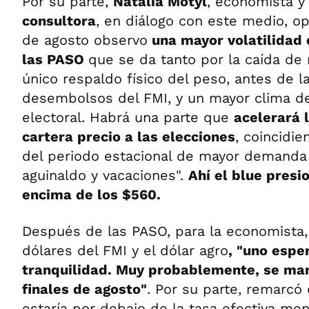
Por su parte,
Natalia Motyl
, economista 
consultora
, en diálogo con este medio, o
de agosto observo
una mayor volatilidad 
las PASO
que se da tanto por la caída de 
único respaldo físico del peso, antes de l
desembolsos del FMI, y un mayor clima d
electoral. Habrá una parte que
acelerará 
cartera precio a las elecciones
, coincidie
del periodo estacional de mayor demanda
aguinaldo y vacaciones".
Ahí el blue presi
encima de los $560.
Después de las PASO, para la economista,
dólares del FMI y el dólar agro
, "uno espe
tranquilidad. Muy probablemente, se ma
finales de agosto"
. Por su parte, remarcó 
estaría por debajo de la tasa efectiva me