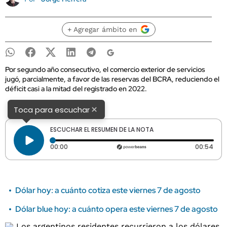
+ Agregar ámbito en
Por segundo año consecutivo, el comercio exterior de servicios
jugó, parcialmente, a favor de las reservas del BCRA, reduciendo el
déficit casi a la mitad del registrado en 2022.
×
Toca para escuchar
ESCUCHAR EL RESUMEN DE LA NOTA
Tiempo transcurrido: 0 segundos
Dura
00:00
00:54
Dólar hoy: a cuánto cotiza este viernes 7 de agosto
Dólar blue hoy: a cuánto opera este viernes 7 de agosto