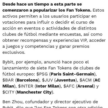
Desde hace un tiempo a esta parte se
comenzaron a popularizar los Fan Tokens.
Estos
activos permiten a los usuarios participar en
votaciones para influir o decidir el curso de
acción en eventos o actividades de distintos
clubes de fútbol mediante encuestas, así como
obtener recompensas y experiencias VIP, acceder
a juegos y competencias y ganar premios
exclusivos.
Bybit, por ejemplo, anunció hace poco el
lanzamiento de siete Fan Tokens de clubes de
fútbol europeo: $PSG (
Paris Saint-Germain
),
$BAR (
Barcelona
), $JUV (
Juventus
), $ACM (
AC
Milan
), $INTER (
Inter Milan
), $AFC (
Arsenal
) y
$CITY (
Manchester City
).
Ben Zhou, cofundador y director ejecutivo de
Bybit, dijo que "los Fan Tokens son otra adición