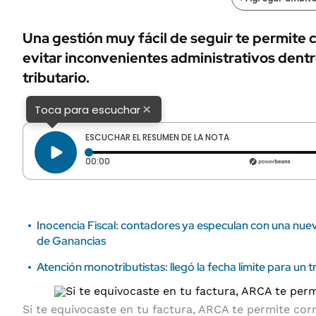
ÁMBITO DEBATE
Municipios
MEDIAKIT AMBITO DEBATE
Una gestión muy fácil de seguir te permite c
URUGUAY
evitar inconvenientes administrativos dentr
tributario.
×
Toca para escuchar
ESCUCHAR EL RESUMEN DE LA NOTA
Tiempo transcurrido: 0 segundos
00:00
Inocencia Fiscal: contadores ya especulan con una nue
de Ganancias
Atención monotributistas: llegó la fecha límite para un
Si te equivocaste en tu factura, ARCA te permite corr