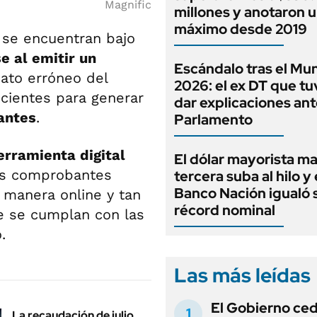
Magnific
millones y anotaron 
máximo desde 2019
se encuentran bajo
e al emitir un
Escándalo tras el Mun
dato erróneo del
2026: el ex DT que t
icientes para generar
dar explicaciones ant
antes
.
Parlamento
erramienta digital
El dólar mayorista m
os comprobantes
tercera suba al hilo y 
Banco Nación igualó 
 manera online y tan
récord nominal
e se cumplan con las
.
Las más leídas
El Gobierno ce
La recaudación de julio