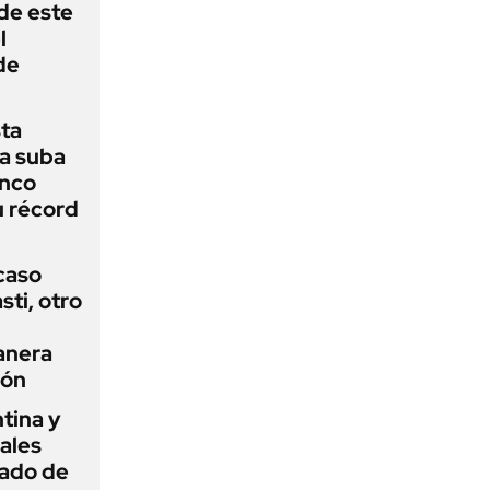
 de este
l
de
sta
a suba
anco
u récord
 caso
ti, otro
anera
ión
tina y
ñales
gado de