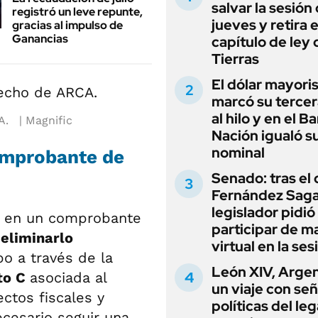
salvar la sesión
registró un leve repunte,
jueves y retira e
gracias al impulso de
Ganancias
capítulo de ley 
Tierras
El dólar mayori
marcó su tercer
al hilo y en el B
A.
Magnific
Nación igualó s
nominal
comprobante de
Senado: tras el
Fernández Sagas
legislador pidió
r en un comprobante
participar de m
eliminarlo
virtual en la ses
bo a través de la
León XIV, Argen
to C
asociada al
un viaje con se
ectos fiscales y
políticas del le
ecesario seguir una