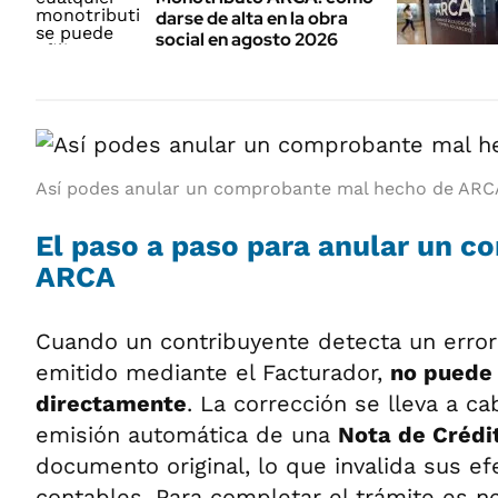
darse de alta en la obra
social en agosto 2026
Así podes anular un comprobante mal hecho de ARC
El paso a paso para anular un 
ARCA
Cuando un contribuyente detecta un erro
emitido mediante el Facturador,
no puede 
directamente
. La corrección se lleva a ca
emisión automática de una
Nota de Crédi
documento original, lo que invalida sus ef
contables. Para completar el trámite es n