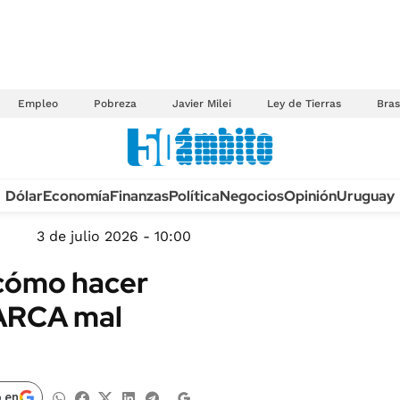
Empleo
Pobreza
Javier Milei
Ley de Tierras
Bras
Anuario autos 2026
Dólar
Economía
Finanzas
Política
Negocios
Opinión
Uruguay
TECNOLOGÍA
NOVEDADES FISCA
MÉXICO
3 de julio 2026 - 10:00
EDICTOS JUDICIAL
OPINIÓN
 cómo hacer
MULTAS
MUNDO
 ARCA mal
LICITACIONES
INFORMACIÓN GENERAL
CUADROS TARIFAR
ESPECTÁCULOS
RECALL
DEPORTES
 en