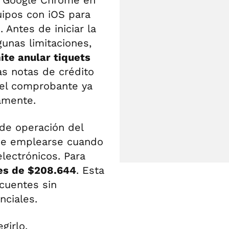
e Google Chrome en
uipos con iOS para
 Antes de iniciar la
gunas limitaciones,
te anular tiquets
as notas de crédito
 el comprobante ya
amente.
 de operación del
ede emplearse cuando
lectrónicos. Para
 es de $208.644
. Esta
ecuentes sin
nciales.