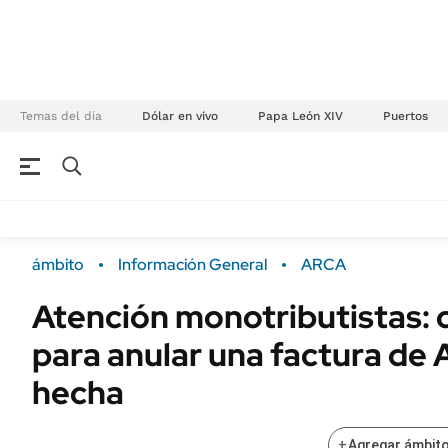
Temas del día
Dólar en vivo
Papa León XIV
Puertos
NEGOCIOS
ÚLTIMAS NOTICIAS
Especiales Ámbito
ECONOMÍA
ámbito
Información General
ARCA
Real Estate
Banco de Datos
Atención monotributistas:
Sustentabilidad
Campo
para anular una factura de
Seguros
FINANZAS
ENERGY REPORT
hecha
Dólar
POLÍTICA
Mercados
+
Agregar ámbito
Nacional