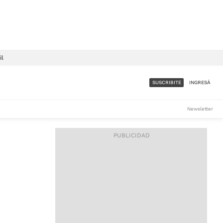
il
SUSCRIBITE
INGRESÁ
SUMATE A LA COMUNIDAD
Newsletter
DE ÁMBITO
LES
ACCESO FULL - $1.800/MES
ES
CORPORATIVO - CONSULTAR
Si tenés dudas comunicate
con nosotros a
IOS
suscripciones@ambito.com.ar
Llamanos al (54) 11 4556-
9147/48 o
al (54) 11 4449-3256 de lunes a