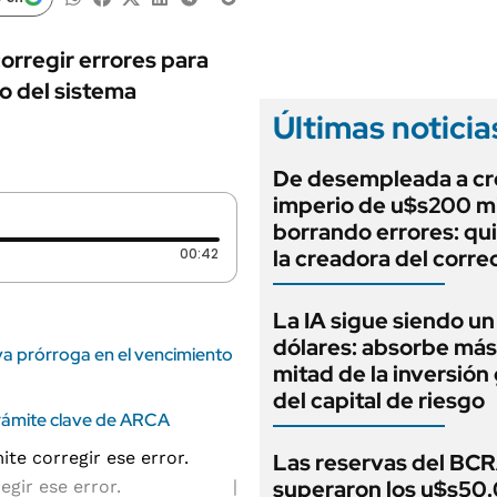
ANUARIO 2025
LIFESTYLE
EDICIÓN IMPRESA
AUTOS
orregir errores para
o del sistema
Últimas noticia
De desempleada a cr
imperio de u$s200 mi
borrando errores: qu
Duración: 42 segundos
00:42
la creadora del corre
La IA sigue siendo u
dólares: absorbe más
va prórroga en el vencimiento
mitad de la inversión
del capital de riesgo
 trámite clave de ARCA
Las reservas del BC
superaron los u$s50
egir ese error.