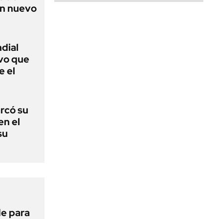
un nuevo
dial
uvo que
e el
arcó su
en el
su
de para