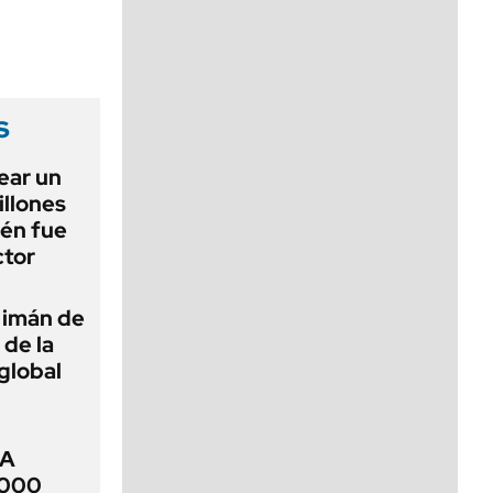
viernes de 10 a 18
s
ear un
llones
ién fue
ctor
n imán de
 de la
 global
RA
.000