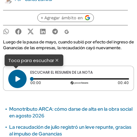
+ Agregar ámbito en
Luego de la pausa de mayo, cuando subió por efecto del ingreso de
Ganancias de las empresas, la recaudación cayó nuevamente.
×
Toca para escuchar
ESCUCHAR EL RESUMEN DE LA NOTA
Tiempo transcurrido: 0 segundos
Dura
00:00
00:40
Monotributo ARCA: cómo darse de alta en la obra social
en agosto 2026
La recaudación de julio registró un leve repunte, gracias
al impulso de Ganancias