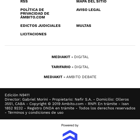
RSS
MAPA DEL SITIO
POLÍTICA DE
AVISO LEGAL
PRIVACIDAD DE
ÁMBITO.COM
EDICTOS JUDICIALES
MULTAS
LICITACIONES
MEDIAKIT
DIGITAL
TARIFARIO
DIGITAL
MEDIAKIT
AMBITO DEBATE
Edición N9411
Director: Gabriel Morini - Propietario: Nefir S.A. - Domicilio: Olleros
3551, CABA - Copyright © 2019 Ambito.com - RNPI En trámite - Issn
1852 9232 - Registro DNDA en trámite - Todos los derechos reservados
- Términos y condiciones de uso