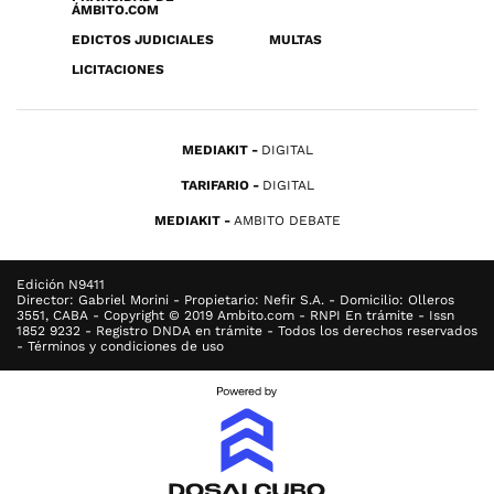
ÁMBITO.COM
EDICTOS JUDICIALES
MULTAS
LICITACIONES
MEDIAKIT
DIGITAL
TARIFARIO
DIGITAL
MEDIAKIT
AMBITO DEBATE
Edición N9411
Director: Gabriel Morini - Propietario: Nefir S.A. - Domicilio: Olleros
3551, CABA - Copyright © 2019 Ambito.com - RNPI En trámite - Issn
1852 9232 - Registro DNDA en trámite - Todos los derechos reservados
- Términos y condiciones de uso