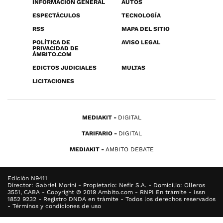
INFORMACIÓN GENERAL
AUTOS
ESPECTÁCULOS
TECNOLOGÍA
RSS
MAPA DEL SITIO
POLÍTICA DE
AVISO LEGAL
PRIVACIDAD DE
ÁMBITO.COM
EDICTOS JUDICIALES
MULTAS
LICITACIONES
MEDIAKIT
DIGITAL
TARIFARIO
DIGITAL
MEDIAKIT
AMBITO DEBATE
Edición N9411
Director: Gabriel Morini - Propietario: Nefir S.A. - Domicilio: Olleros
3551, CABA - Copyright © 2019 Ambito.com - RNPI En trámite - Issn
1852 9232 - Registro DNDA en trámite - Todos los derechos reservados
- Términos y condiciones de uso