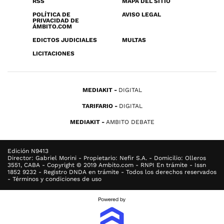
RSS
MAPA DEL SITIO
POLÍTICA DE
AVISO LEGAL
PRIVACIDAD DE
ÁMBITO.COM
EDICTOS JUDICIALES
MULTAS
LICITACIONES
MEDIAKIT
DIGITAL
TARIFARIO
DIGITAL
MEDIAKIT
AMBITO DEBATE
Edición N9413
Director: Gabriel Morini - Propietario: Nefir S.A. - Domicilio: Olleros
3551, CABA - Copyright © 2019 Ambito.com - RNPI En trámite - Issn
1852 9232 - Registro DNDA en trámite - Todos los derechos reservados
- Términos y condiciones de uso