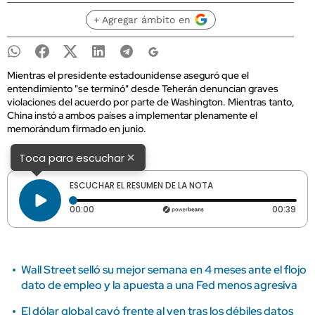
+ Agregar ámbito en
Mientras el presidente estadounidense aseguró que el
entendimiento "se terminó" desde Teherán denuncian graves
violaciones del acuerdo por parte de Washington. Mientras tanto,
China instó a ambos países a implementar plenamente el
memorándum firmado en junio.
×
Toca para escuchar
ESCUCHAR EL RESUMEN DE LA NOTA
Tiempo transcurrido: 0 segundos
Dura
00:00
00:39
Wall Street selló su mejor semana en 4 meses ante el flojo
dato de empleo y la apuesta a una Fed menos agresiva
El dólar global cayó frente al yen tras los débiles datos