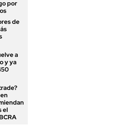
go por
dos
ores de
más
s
uelve a
o y ya
 450
 trade?
 en
omiendan
s el
l BCRA