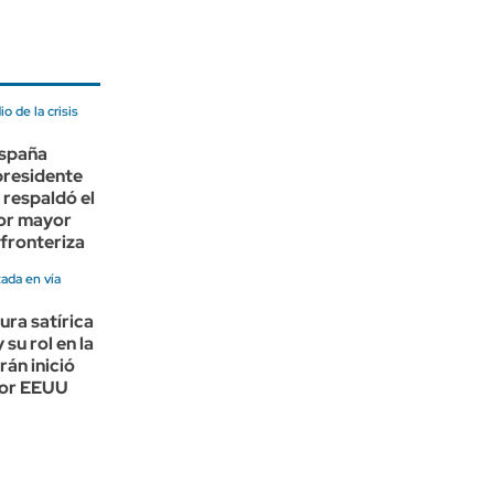
 de la crisis
España
 presidente
 respaldó el
or mayor
fronteriza
tada en vía
ura satírica
su rol en la
rán inició
por EEUU