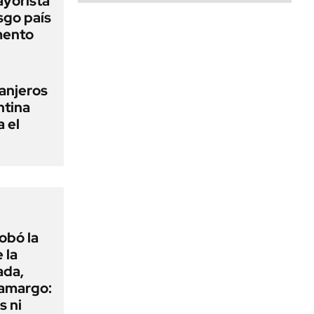
ayorista
sgo país
mento
anjeros
ntina
 el
obó la
 la
ada,
 amargo:
s ni