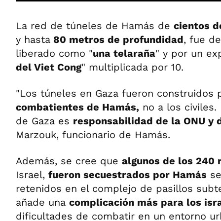
La red de túneles de Hamás de
cientos d
y hasta
80 metros de profundidad
, fue d
liberado como "
una telaraña
" y por un ex
del Viet Cong
" multiplicada por 10.
"Los túneles en Gaza fueron construidos 
combatientes de Hamás,
no a los civiles. 
de Gaza es
responsabilidad de la ONU y d
Marzouk, funcionario de Hamás.
Además, se cree que
algunos de los 240 
Israel,
fueron secuestrados por Hamás
se
retenidos en el complejo de pasillos subt
añade una
complicación más para los isr
dificultades de combatir en un entorno ur