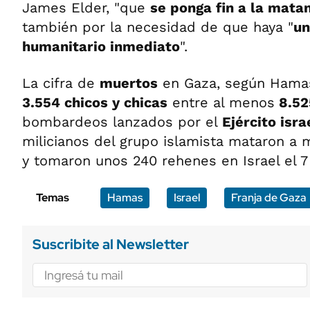
James Elder, "que
se ponga fin a la mata
también por la necesidad de que haya "
un
humanitario inmediato
".
La cifra de
muertos
en Gaza, según Hamas
3.554 chicos y chicas
entre al menos
8.52
bombardeos lanzados por el
Ejército isra
milicianos del grupo islamista mataron a
y tomaron unos 240 rehenes en Israel el 7
Temas
Hamas
Israel
Franja de Gaza
Suscribite al Newsletter