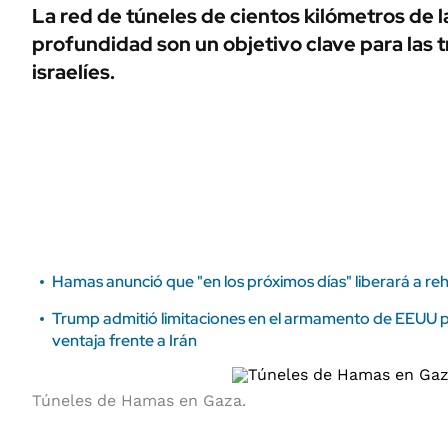
ÁMBITO DEBATE
La red de túneles de cientos kilómetros de 
Municipios
profundidad son un objetivo clave para las t
MEDIAKIT AMBITO DEBATE
URUGUAY
israelíes.
Hamas anunció que "en los próximos días" liberará a re
Trump admitió limitaciones en el armamento de EEUU 
ventaja frente a Irán
Túneles de Hamas en Gaza.