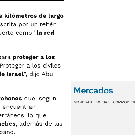
e kilómetros de largo
escrita por un rehén
perto como "
la red
para
proteger a los
Proteger a los civiles
e Israel
", dijo Abu
Mercados
rehenes
que, según
MONEDAS
BOLSAS
COMMODITI
 encuentran
erráneos, lo que
aelíes
, además de las
bano.