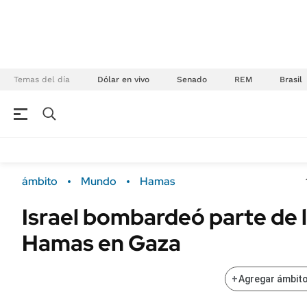
Temas del día
Dólar en vivo
Senado
REM
Brasil
NEGOCIOS
ÚLTIMAS NOTICIAS
Especiales Ámbito
ECONOMÍA
ámbito
Mundo
Hamas
Real Estate
Banco de Datos
Israel bombardeó parte de 
Sustentabilidad
Campo
Hamas en Gaza
Seguros
FINANZAS
ENERGY REPORT
Dólar
+
Agregar ámbito
POLÍTICA
Mercados
Nacional