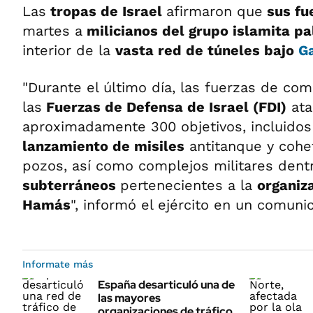
Las
tropas de Israel
afirmaron que
sus fu
martes a
milicianos del grupo islamita p
interior de la
vasta red de túneles bajo
G
"Durante el último día, las fuerzas de c
las
Fuerzas de Defensa de Israel (FDI)
ata
aproximadamente 300 objetivos, incluidos
lanzamiento de misiles
antitanque y cohe
pozos, así como complejos militares den
subterráneos
pertenecientes a la
organiza
Hamás
", informó el ejército en un comuni
Informate más
España desarticuló una de
las mayores
organizaciones de tráfico