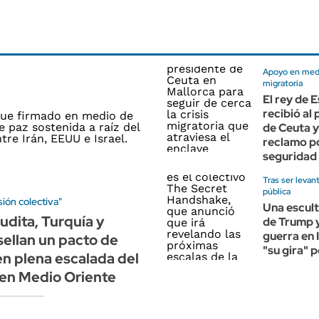
Apoyo en medio
migratoria
El rey de 
recibió al
de Ceuta y
reclamo p
seguridad 
Tras ser levan
pública
ión colectiva"
Una escult
udita, Turquía y
de Trump y 
guerra en I
sellan un pacto de
"su gira" 
n plena escalada del
 en Medio Oriente