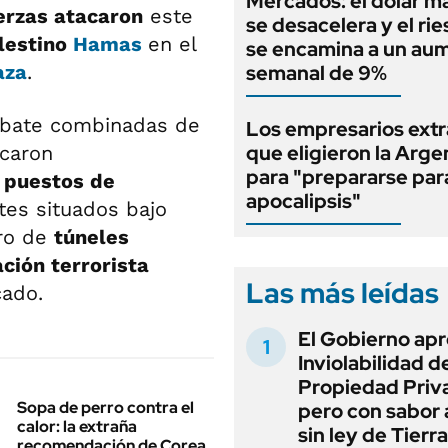
Mercados: el dólar m
erzas atacaron
este
se desacelera y el rie
alestino
Hamas
en el
se encamina a un au
aza
.
semanal de 9%
ombate combinadas de
Los empresarios extr
que eligieron la Arge
caron
para "prepararse para
puestos de
apocalipsis"
tes situados bajo
tro de
túneles
ción terrorista
Las más leídas
cado.
El Gobierno apr
Inviolabilidad de
Propiedad Priv
Sopa de perro contra el
pero con sabor
calor: la extraña
sin ley de Tierra
recomendación de Corea