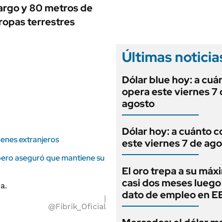
ANUARIO 2025
largo y 80 metros de
LIFESTYLE
EDICIÓN IMPRESA
ropas terrestres
AUTOS
Últimas noticia
Dólar blue hoy: a cuá
opera este viernes 7
agosto
Dólar hoy: a cuánto c
henes extranjeros
este viernes 7 de ag
pero aseguró que mantiene su
El oro trepa a su máx
casi dos meses luego
dato de empleo en 
@Fibrik_Oficial