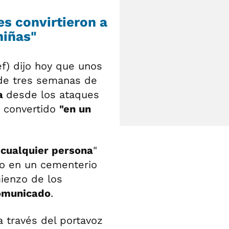
es convirtieron a
niñas"
ef) dijo hoy que unos
e tres semanas de
za
desde los ataques
a convertido
"en un
 cualquier persona
"
ido en un cementerio
mienzo de los
comunicado
.
 a través del portavoz