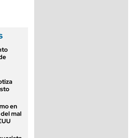
viernes de 10 a 18
s
nto
 de
otiza
osto
imo en
 del mal
EEUU