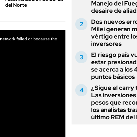
Manejo del Fue
del Norte
desaire de alia
Dos nuevos err
Milei generan 
vértigo entre lo
inversores
El riesgo país v
estar presionad
se acerca a los
puntos básicos
¿Sigue el carry
Las inversiones
pesos que rec
los analistas tra
último REM de