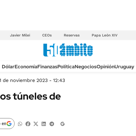
Javier Milei
CEOs
Reservas
Papa León XIV
Anuario autos 2026
Dólar
Economía
Finanzas
Política
Negocios
Opinión
Uruguay
TECNOLOGÍA
NOVEDADES FISCA
MÉXICO
1 de noviembre 2023 - 12:43
EDICTOS JUDICIAL
OPINIÓN
los túneles de
MULTAS
MUNDO
LICITACIONES
INFORMACIÓN GENERAL
CUADROS TARIFAR
ESPECTÁCULOS
 en
RECALL
DEPORTES