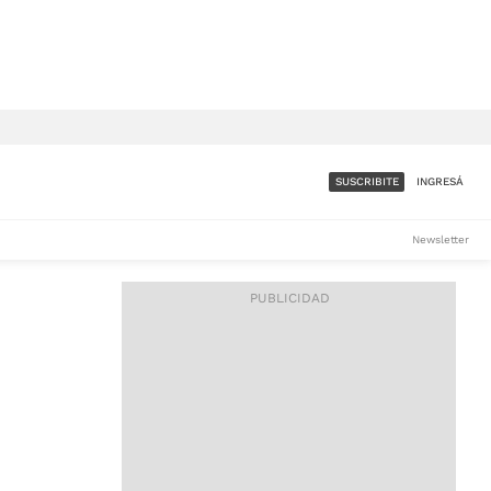
SUSCRIBITE
INGRESÁ
SUMATE A LA COMUNIDAD
Newsletter
DE ÁMBITO
LES
ACCESO FULL - $1.800/MES
ES
CORPORATIVO - CONSULTAR
Si tenés dudas comunicate
con nosotros a
IOS
suscripciones@ambito.com.ar
Llamanos al (54) 11 4556-
9147/48 o
al (54) 11 4449-3256 de lunes a