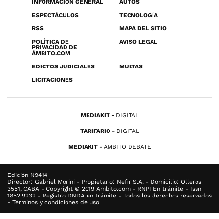
INFORMACIÓN GENERAL
AUTOS
ESPECTÁCULOS
TECNOLOGÍA
RSS
MAPA DEL SITIO
POLÍTICA DE
AVISO LEGAL
PRIVACIDAD DE
ÁMBITO.COM
EDICTOS JUDICIALES
MULTAS
LICITACIONES
MEDIAKIT
DIGITAL
TARIFARIO
DIGITAL
MEDIAKIT
AMBITO DEBATE
Edición N9414
Director: Gabriel Morini - Propietario: Nefir S.A. - Domicilio: Olleros
3551, CABA - Copyright © 2019 Ambito.com - RNPI En trámite - Issn
1852 9232 - Registro DNDA en trámite - Todos los derechos reservados
- Términos y condiciones de uso