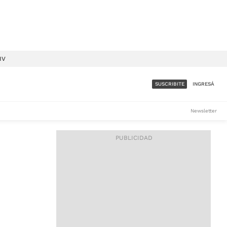
IV
SUSCRIBITE
INGRESÁ
SUMATE A LA COMUNIDAD
Newsletter
DE ÁMBITO
LES
ACCESO FULL - $1.800/MES
ES
CORPORATIVO - CONSULTAR
Si tenés dudas comunicate
con nosotros a
IOS
suscripciones@ambito.com.ar
Llamanos al (54) 11 4556-
9147/48 o
al (54) 11 4449-3256 de lunes a