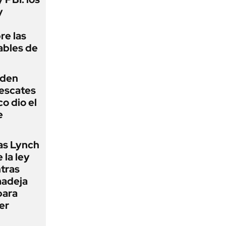
y
re las
ables de
iden
rescates
o dio el
e
as Lynch
 la ley
ntras
madeja
para
er