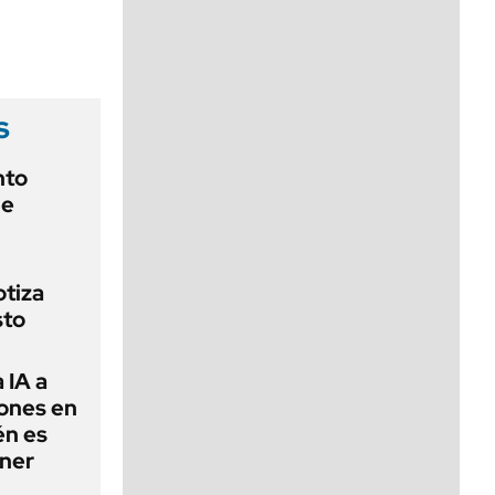
viernes de 10 a 18
s
nto
de
otiza
sto
 IA a
ones en
én es
ner