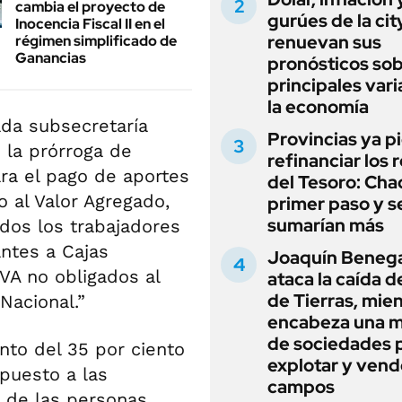
cambia el proyecto de
gurúes de la cit
Inocencia Fiscal II en el
renuevan sus
régimen simplificado de
Ganancias
pronósticos sob
principales vari
la economía
tada subsecretaría
Provincias ya p
 la prórroga de
refinanciar los 
ra el pago de aportes
del Tesoro: Chac
 al Valor Agregado,
primer paso y s
sumarían más
odos los trabajadores
ntes a Cajas
Joaquín Beneg
IVA no obligados al
ataca la caída de
de Tierras, mie
Nacional.”
encabeza una 
de sociedades 
nto del 35 por ciento
explotar y vend
mpuesto a las
campos
r de las personas