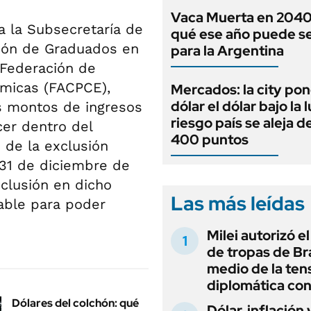
Vaca Muerta en 2040
a la Subsecretaría de
qué ese año puede se
ación de Graduados en
para la Argentina
Federación de
ómicas (FACPCE),
Mercados: la city pon
dólar el dólar bajo la 
os montos de ingresos
riesgo país se aleja de
er dentro del
400 puntos
 de la exclusión
 31 de diciembre de
clusión en dicho
Las más leídas
nable para poder
Milei autorizó e
de tropas de Bra
medio de la ten
diplomática con
Dólares del colchón: qué
Dólar, inflación 