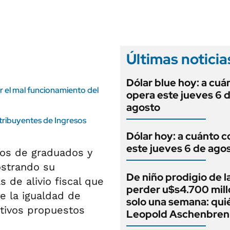
ANUARIO 2025
LIFESTYLE
EDICIÓN IMPRESA
AUTOS
Últimas noticia
Dólar blue hoy: a cuá
 el mal funcionamiento del
opera este jueves 6 
agosto
tribuyentes de Ingresos
Dólar hoy: a cuánto c
este jueves 6 de ago
ios de graduados y
ostrando su
De niño prodigio de la
de alivio fiscal que
perder u$s4.700 mill
e la igualdad de
solo una semana: qui
ativos propuestos
Leopold Aschenbren