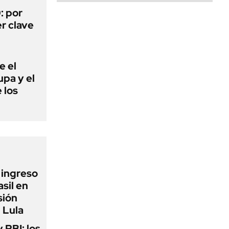
: por
r clave
e el
lupa y el
 los
l ingreso
sil en
sión
 Lula
y PBI: los