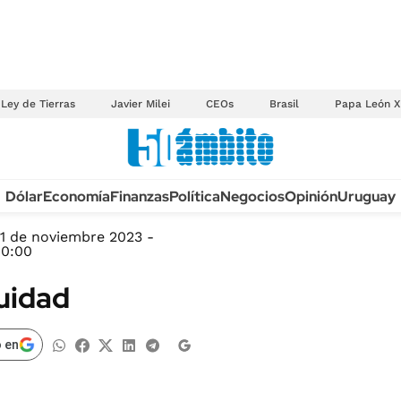
Ley de Tierras
Javier Milei
CEOs
Brasil
Papa León X
Anuario autos 2026
Dólar
Economía
Finanzas
Política
Negocios
Opinión
Uruguay
TECNOLOGÍA
NOVEDADES FISCA
MÉXICO
1 de noviembre 2023 -
EDICTOS JUDICIAL
00:00
OPINIÓN
MULTAS
uidad
MUNDO
LICITACIONES
INFORMACIÓN GENERAL
CUADROS TARIFAR
 en
ESPECTÁCULOS
RECALL
DEPORTES