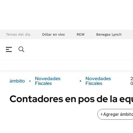
Temas del día
Dólar en vivo
REM
Benegas Lynch
NEGOCIOS
ÚLTIMAS NOTICIAS
Especiales Ámbito
ECONOMÍA
Novedades
Novedades
2
ámbito
Real Estate
Fiscales
Fiscales
Banco de Datos
Sustentabilidad
Campo
Contadores en pos de la eq
Seguros
FINANZAS
ENERGY REPORT
+
Agregar ámbito
Dólar
POLÍTICA
Mercados
Nacional