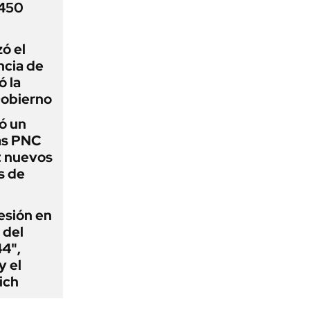
 450
zó el
ncia de
ó la
Gobierno
ó un
as PNC
: nuevos
s de
esión en
 del
44",
y el
ich