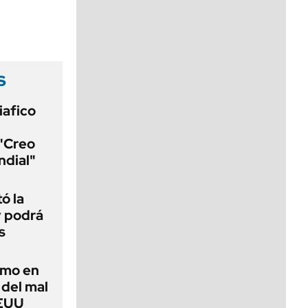
viernes de 10 a 18
s
iafico
 "Creo
ndial"
ó la
y podrá
s
imo en
 del mal
EEUU