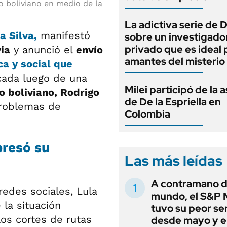
o boliviano en medio de la
La adictiva serie de 
a Silva
,
manifestó
sobre un investigado
privado que es ideal 
ia
y anunció el
envío
amantes del misterio
ica y social que
cada luego de una
Milei participó de la 
o boliviano, Rodrigo
de De la Espriella en
problemas de
Colombia
presó su
Las más leídas
A contramano d
edes sociales, Lula
mundo, el S&P 
 la situación
tuvo su peor s
los cortes de rutas
desde mayo y el