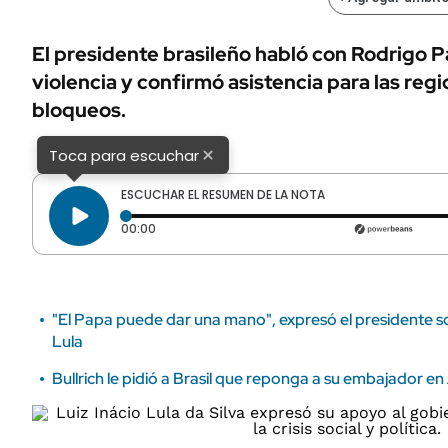
ÁMBITO DEBATE
Municipios
MEDIAKIT AMBITO DEBATE
El presidente brasileño habló con Rodrigo Paz
URUGUAY
violencia y confirmó asistencia para las reg
bloqueos.
×
Toca para escuchar
ESCUCHAR EL RESUMEN DE LA NOTA
Tiempo transcurrido: 0 segundos
00:00
"El Papa puede dar una mano", expresó el presidente sob
Lula
Bullrich le pidió a Brasil que reponga a su embajador e