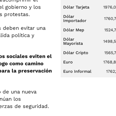
el gobierno y los
Dólar Tarjeta
1976,
s protestas.
Dólar
1760,
Importador
 deben evitar una
Dólar Mep
1524,
ida política y
Dólar
1498,
Mayorista
Dólar Cripto
1565,
s sociales eviten el
Euro
1768,
álogo como camino
para la preservación
Euro Informal
1762,
o de una nueva
núan los
erzas de seguridad.