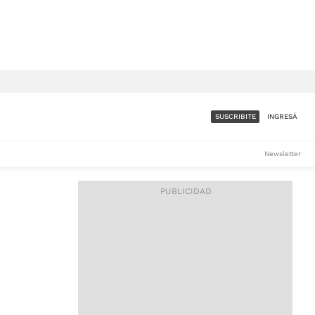
SUSCRIBITE
INGRESÁ
SUMATE A LA COMUNIDAD
Newsletter
DE ÁMBITO
LES
ACCESO FULL - $1.800/MES
ES
CORPORATIVO - CONSULTAR
Si tenés dudas comunicate
con nosotros a
IOS
suscripciones@ambito.com.ar
Llamanos al (54) 11 4556-
9147/48 o
al (54) 11 4449-3256 de lunes a