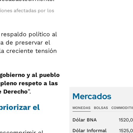
giones afectadas por los
respaldo político al
a de preservar el
la creciente tensión
 gobierno y al pueblo
 pleno respeto a las
e Derecho
”.
Mercados
priorizar el
MONEDAS
BOLSAS
COMMODITI
Dólar BNA
1520,
Dólar Informal
1525,
descomprimir el