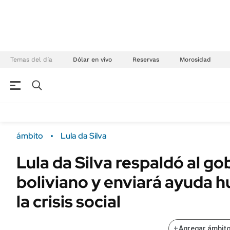
Temas del día
Dólar en vivo
Reservas
Morosidad
NEGOCIOS
ÚLTIMAS NOTICIAS
Especiales Ámbito
ECONOMÍA
ámbito
Lula da Silva
Real Estate
Banco de Datos
Lula da Silva respaldó al go
Sustentabilidad
Campo
boliviano y enviará ayuda h
Seguros
FINANZAS
ENERGY REPORT
la crisis social
Dólar
POLÍTICA
Mercados
+
Agregar ámbito
Nacional