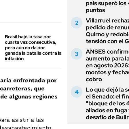
país superó los
puntos
Villarruel recha
pedido de renu
Quirno y redobl
Brasil bajó la tasa por
tensión con el 
cuarta vez consecutiva,
pero aún no da por
ANSES confirm
ganada la batalla contra la
aumento para l
inflación
en agosto 2026
montos y fecha
cobro
aria enfrentada por
 carreteras, que
Lo que dejó la s
el Senado: el fin
de algunas regiones
"bloque de los 
aliados en fuga 
desafío de Bullr