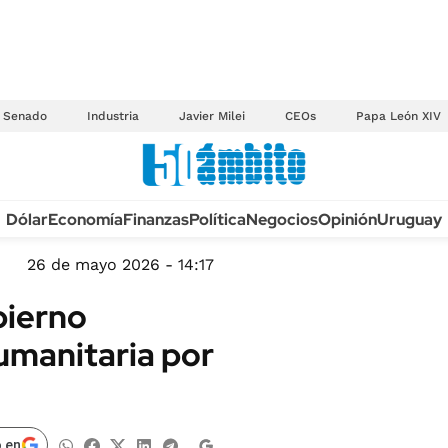
Senado
Industria
Javier Milei
CEOs
Papa León XIV
Anuario autos 2026
Dólar
Economía
Finanzas
Política
Negocios
Opinión
Uruguay
TECNOLOGÍA
NOVEDADES FISCA
MÉXICO
26 de mayo 2026 - 14:17
EDICTOS JUDICIAL
OPINIÓN
bierno
MULTAS
MUNDO
umanitaria por
LICITACIONES
INFORMACIÓN GENERAL
CUADROS TARIFAR
ESPECTÁCULOS
RECALL
DEPORTES
 en