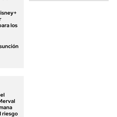
Disney+
r
para los
asunción
el
Merval
emana
 riesgo