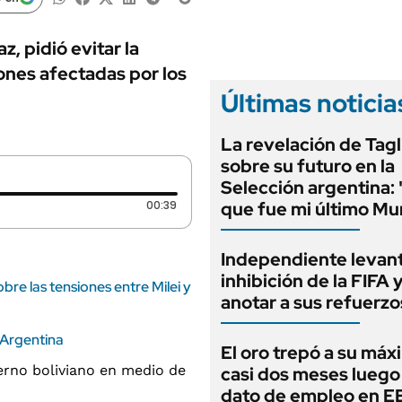
ANUARIO 2025
LIFESTYLE
EDICIÓN IMPRESA
AUTOS
, pidió evitar la
iones afectadas por los
Últimas noticia
La revelación de Tagl
sobre su futuro en la
Selección argentina:
Duración: 39 segundos
00:39
que fue mi último Mu
Independiente levant
inhibición de la FIFA 
re las tensiones entre Milei y
anotar a sus refuerzo
n Argentina
El oro trepó a su máx
casi dos meses luego
dato de empleo en 