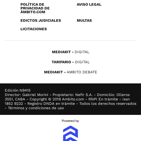
POLÍTICA DE
AVISO LEGAL
PRIVACIDAD DE
ÁMBITO.COM
EDICTOS JUDICIALES
MULTAS
LICITACIONES
MEDIAKIT
DIGITAL
TARIFARIO
DIGITAL
MEDIAKIT
AMBITO DEBATE
Edición N9415
Director: Gabriel Morini - Propietario: Nefir S.A. - Domicilio: Olleros
3551, CABA - Copyright © 2019 Ambito.com - RNPI En trámite - Issn
1852 9232 - Registro DNDA en trámite - Todos los derechos reservados
- Términos y condiciones de uso