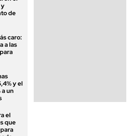
 y
nto de
ás caro:
a a las
 para
nas
,4% y el
 a un
s
a el
as que
 para