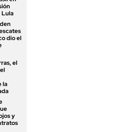
sión
 Lula
iden
rescates
o dio el
e
rras, el
el
 la
ada
e
que
ojos y
ntratos