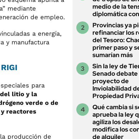
medio de la ten
na” mediante
diplomática con
generación de empleo.
Provincias ya p
refinanciar los 
inculadas a energía,
del Tesoro: Chac
ica y manufactura
primer paso y s
sumarían más
Sin la ley de Tie
 RIGI
Senado debate 
proyecto de
speciales para
Inviolabilidad de
el litio y la
Propiedad Priv
idrógeno verde o de
Qué cambia si s
 y reactores
aprueba la ley 
agiliza los desal
modifica los co
 la producción de
de alquiler