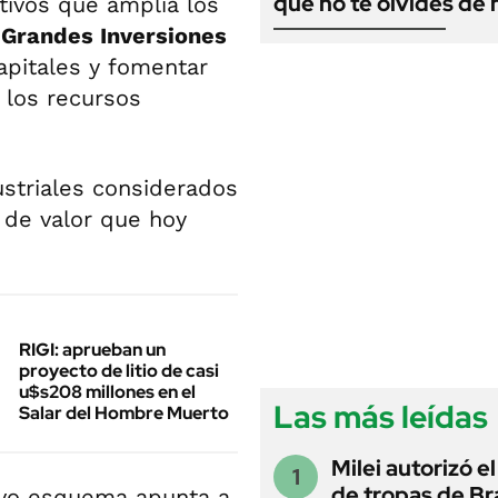
que no te olvides de
ivos que amplía los
 Grandes Inversiones
capitales y fomentar
 los recursos
ustriales considerados
 de valor que hoy
RIGI: aprueban un
proyecto de litio de casi
u$s208 millones en el
Las más leídas
Salar del Hombre Muerto
Milei autorizó e
de tropas de Bra
evo esquema apunta a