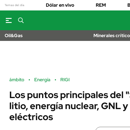
OPINIÓN
Real Estate
Dólar en vivo
REM
B
Banco de Datos
Temas del día
Sustentabilidad
MUNDO
Campo
Seguros
INFORMAC
FINANZAS
GENER
ENERGY REPORT
Dólar
Oil&Gas
Minerales crític
ESPECTÁCUL
POLÍTICA
Mercados
DEPORTES
Nacional
ÁMBITO DEBATE
LIFESTYLE
Municipios
MEDIAKIT AMBITO
AUTOS
DEBATE
URUGUAY
Anuario autos 
ámbito
Energía
RIGI
Los puntos principales del 
litio, energía nuclear, GNL y
eléctricos