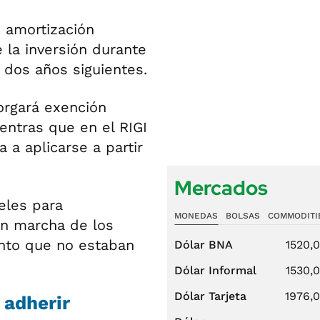
 amortización
 la inversión durante
 dos años siguientes.
orgará exención
entras que en el RIGI
 a aplicarse a partir
Mercados
eles para
MONEDAS
BOLSAS
COMMODITI
en marcha de los
ento que no estaban
Dólar BNA
1520,
Dólar Informal
1530,
Dólar Tarjeta
1976,
 adherir