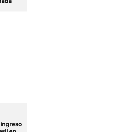
 nada
l ingreso
sil en