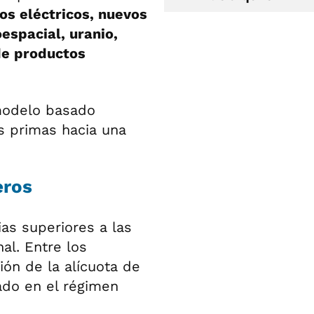
los eléctricos, nuevos
espacial, uranio,
 de productos
 modelo basado
s primas hacia una
eros
ias superiores a las
nal. Entre los
ión de la alícuota de
ado en el régimen