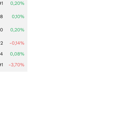
91
0,20%
28
0,10%
50
0,20%
92
-0,14%
14
0,08%
91
-3,70%