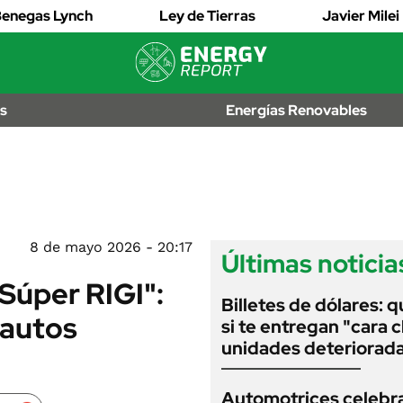
EDICTOS
enegas Lynch
Ley de Tierras
Javier Milei
JUDICIALES
MULTAS
IÓN
AL
LICITACIONES
os
Energías Renovables
OS
CUADROS
TARIFARIOS
RECALL
ANUARIO 2025
EDICIÓN IMPRESA
2026
8 de mayo 2026 - 20:17
Últimas noticia
"Súper RIGI":
Billetes de dólares: 
 autos
si te entregan "cara c
unidades deteriorad
Automotrices celebra