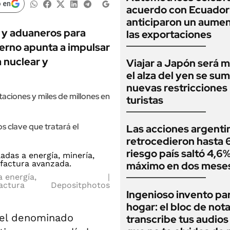
 en
acuerdo con Ecuador
anticiparon un aume
s y aduaneros para
las exportaciones
ierno apunta a impulsar
a nuclear y
Viajar a Japón será m
el alza del yen se sum
nuevas restricciones
aciones y miles de millones en
turistas
os clave que tratará el
Las acciones argenti
retrocedieron hasta 6
riesgo país saltó 4,6%
máximo en dos mese
a energía,
actura
Depositphotos
Ingenioso invento par
hogar: el bloc de not
 del denominado
transcribe tus audios