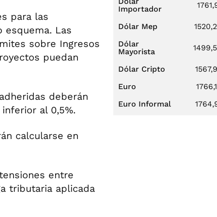
Dólar
1761,
Importador
s para las
Dólar Mep
1520,
vo esquema. Las
ímites sobre Ingresos
Dólar
1499,
Mayorista
proyectos puedan
Dólar Cripto
1567,
Euro
1766,
s adheridas deberán
Euro Informal
1764,
inferior al 0,5%.
rán calcularse en
tensiones entre
a tributaria aplicada