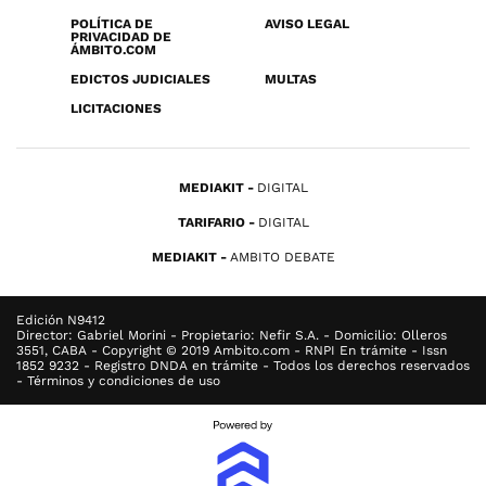
POLÍTICA DE
AVISO LEGAL
PRIVACIDAD DE
ÁMBITO.COM
EDICTOS JUDICIALES
MULTAS
LICITACIONES
MEDIAKIT
DIGITAL
TARIFARIO
DIGITAL
MEDIAKIT
AMBITO DEBATE
Edición N9412
Director: Gabriel Morini - Propietario: Nefir S.A. - Domicilio: Olleros
3551, CABA - Copyright © 2019 Ambito.com - RNPI En trámite - Issn
1852 9232 - Registro DNDA en trámite - Todos los derechos reservados
- Términos y condiciones de uso