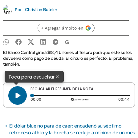
Christian Buteler
Por
+ Agregar ámbito en
El Banco Central girará $18,4 billones al Tesoro para que este se los
devuelva como pago de deuda. El círculo es perfecto. El problema,
también.
×
Toca para escuchar
ESCUCHAR EL RESUMEN DE LA NOTA
Tiempo transcurrido: 0 segundos
Dura
00:00
00:44
El dólar blue no para de caer: encadenó su séptimo
retroceso al hilo y la brecha se redujo a mínimo de un mes