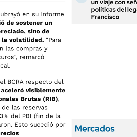
un viaje con se
políticas del le
subrayó en su informe
Francisco
ió de sostener un
reciado, sino de
 la volatilidad.
"Para
 en las compras y
turos", remarcó
cal.
del BCRA respecto del
 aceleró visiblemente
onales Brutas (RIB)
,
de las reservas
3% del PBI (fin de la
aron. Esto sucedió por
Mercados
precios