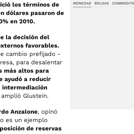
ició los términos de
MONEDAS
BOLSAS
COMMODITI
en dólares pasaron de
0% en 2010.
e la decisión del
externos favorables.
de cambio prefijado -
resa, para desalentar
s más altos para
e ayudó a reducir
a intermediación
, amplió Glustein.
rdo Anzalone
, opinó
no es un ejemplo
posición de reservas