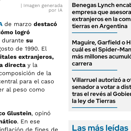
Benegas Lynch enca
Imagen generada
por IA
empresa que asesora
extranjeros en la co
RA
de marzo
destacó
tierras en Argentina
cómo logró
durante
su
Maguire, Garfield o H
gosto de 1990. El
cuál es el Spider-Ma
más millones acumuló
itales extranjeros,
carrera
ra directa
y la
recomposición de la
Villarruel autorizó a o
entral para el caso
senador a votar a dis
cer al peso como
tras el revés al Gobi
la ley de Tierras
co Glustein
, opinó
mático
. En ese
Las más leídas
inflación de fines de