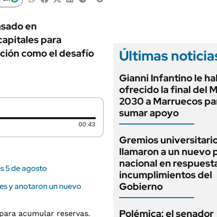
ANUARIO 2025
LIFESTYLE
EDICIÓN IMPRESA
AUTOS
asado en
capitales para
Últimas noticia
ación como el desafío
Gianni Infantino le ha
ofrecido la final del 
2030 a Marruecos pa
sumar apoyo
Duración: 43 segundos
00:43
Gremios universitari
llamaron a un nuevo 
nacional en respuesta
es 5 de agosto
incumplimientos del
Gobierno
nes y anotaron un nuevo
Polémica: el senador