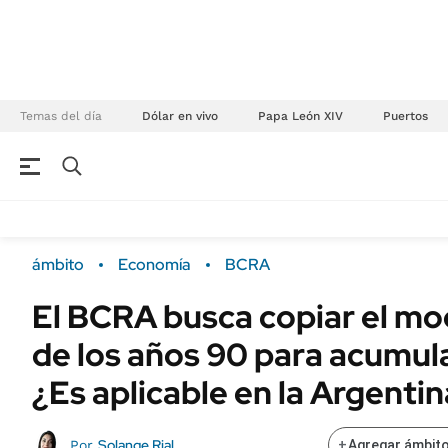
Temas del día
Dólar en vivo
Papa León XIV
Puertos
NEGOCIOS
ÚLTIMAS NOTICIAS
Especiales Ámbito
ECONOMÍA
ámbito
Economía
BCRA
Real Estate
Banco de Datos
El BCRA busca copiar el mo
Sustentabilidad
Campo
de los años 90 para acumula
Seguros
FINANZAS
ENERGY REPORT
¿Es aplicable en la Argenti
Dólar
POLÍTICA
Mercados
Solange Rial
Por
+
Agregar ámbito
Nacional