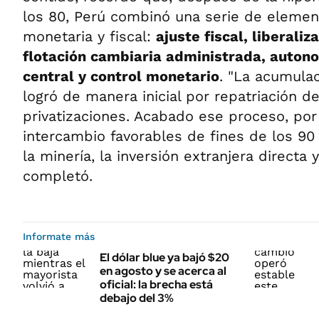
los 80, Perú combinó una serie de element
monetaria y fiscal:
ajuste fiscal, liberaliz
flotación cambiaria administrada, auton
central y control monetario
. "La acumula
logró de manera inicial por repatriación de
privatizaciones. Acabado ese proceso, po
intercambio favorables de fines de los 90 
la minería, la inversión extranjera directa 
completó.
Informate más
El dólar blue ya bajó $20
en agosto y se acerca al
oficial: la brecha está
debajo del 3%