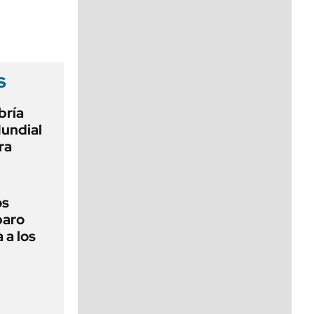
viernes de 10 a 18
s
bría
Mundial
ra
os
paro
 a los