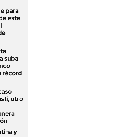
de para
 de este
l
de
sta
a suba
anco
u récord
 caso
ti, otro
anera
ión
tina y