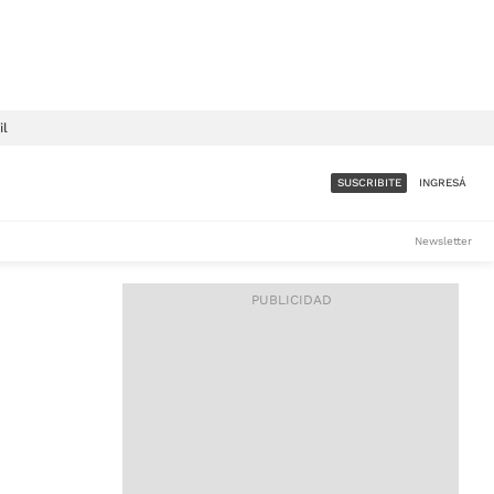
il
SUSCRIBITE
INGRESÁ
SUMATE A LA COMUNIDAD
Newsletter
DE ÁMBITO
LES
ACCESO FULL - $1.800/MES
ES
CORPORATIVO - CONSULTAR
Si tenés dudas comunicate
con nosotros a
IOS
suscripciones@ambito.com.ar
Llamanos al (54) 11 4556-
9147/48 o
al (54) 11 4449-3256 de lunes a