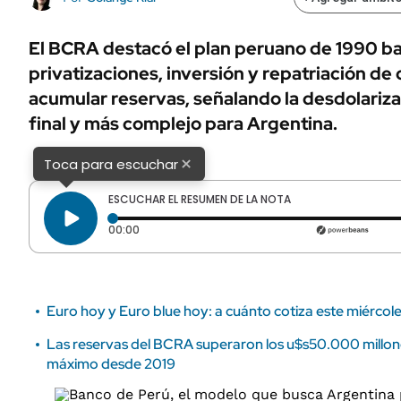
ÁMBITO DEBATE
Municipios
MEDIAKIT AMBITO DEBATE
El BCRA destacó el plan peruano de 1990 b
URUGUAY
privatizaciones, inversión y repatriación de 
acumular reservas, señalando la desdolariz
final y más complejo para Argentina.
×
Toca para escuchar
ESCUCHAR EL RESUMEN DE LA NOTA
Tiempo transcurrido: 0 segundos
00:00
Euro hoy y Euro blue hoy: a cuánto cotiza este miércol
Las reservas del BCRA superaron los u$s50.000 millo
máximo desde 2019