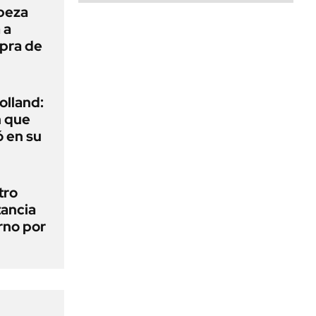
beza
 a
mpra de
olland:
n que
 en su
tro
tancia
erno por