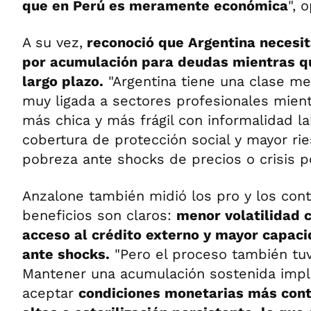
que en Perú es meramente económica
", 
A su vez,
reconoció que Argentina necesit
por acumulación para deudas mientras qu
largo plazo.
"Argentina tiene una clase med
muy ligada a sectores profesionales mien
más chica y más frágil con informalidad l
cobertura de protección social y mayor rie
pobreza ante shocks de precios o crisis pol
Anzalone también midió los pro y los contr
beneficios son claros:
menor volatilidad 
acceso al crédito externo y mayor capac
ante shocks.
"Pero el proceso también tuv
Mantener una acumulación sostenida imp
aceptar
condiciones monetarias más cont