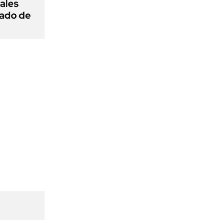
ñales
gado de