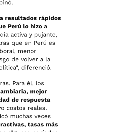
opinó.
a resultados rápidos
e Perú lo hizo a
ia activa y pujante,
tras que en Perú es
aboral, menor
sgo de volver a la
ítica", diferenció.
as. Para él, los
cambiaria, mejor
idad de respuesta
o costos reales.
licó muchas veces
ractivas, tasas más