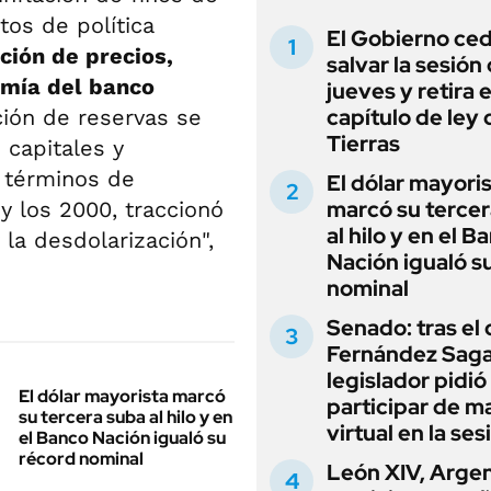
os de política
El Gobierno ce
ación de precios,
salvar la sesión
omía del banco
jueves y retira e
capítulo de ley 
ción de reservas se
Tierras
 capitales y
r términos de
El dólar mayori
marcó su tercer
y los 2000, traccionó
al hilo y en el B
y la desdolarización",
Nación igualó s
nominal
Senado: tras el
Fernández Sagas
legislador pidió
El dólar mayorista marcó
participar de m
su tercera suba al hilo y en
virtual en la ses
el Banco Nación igualó su
récord nominal
León XIV, Argen