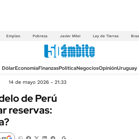
Empleo
Pobreza
Javier Milei
Ley de Tierras
Bras
Anuario autos 2026
Dólar
Economía
Finanzas
Política
Negocios
Opinión
Uruguay
TECNOLOGÍA
NOVEDADES FISCA
MÉXICO
14 de mayo 2026 - 21:33
EDICTOS JUDICIAL
OPINIÓN
delo de Perú
MULTAS
MUNDO
r reservas:
LICITACIONES
INFORMACIÓN GENERAL
na?
CUADROS TARIFAR
ESPECTÁCULOS
RECALL
DEPORTES
 en