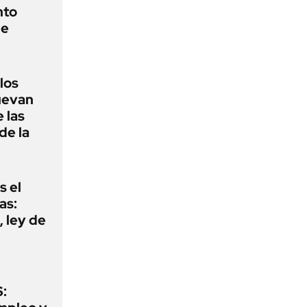
nto
de
 los
nuevan
 las
de la
s el
as:
 ley de
: