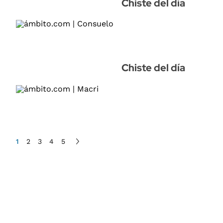
Chiste del día
Chiste del día
1
2
3
4
5