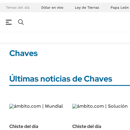
Temas del día
Dólar en vivo
Ley de Tierras
Papa León 
NEGOCIOS
ÚLTIMAS NOTICIAS
Especiales Ámbito
ECONOMÍA
Chaves
Real Estate
Banco de Datos
Sustentabilidad
Campo
Seguros
Últimas noticias de Chaves
FINANZAS
ENERGY REPORT
Dólar
POLÍTICA
Mercados
Nacional
ÁMBITO DEBATE
Municipios
MEDIAKIT AMBITO DEBATE
URUGUAY
Chiste del día
Chiste del día