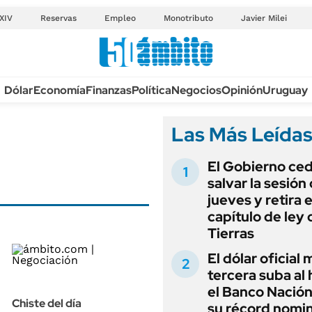
XIV
Reservas
Empleo
Monotributo
Javier Milei
Anuario autos 2026
Dólar
Economía
Finanzas
Política
Negocios
Opinión
Uruguay
TECNOLOGÍA
NOVEDADES FISCA
MÉXICO
Las Más Leída
EDICTOS JUDICIAL
OPINIÓN
MULTAS
El Gobierno ce
MUNDO
LICITACIONES
salvar la sesión
INFORMACIÓN GENERAL
jueves y retira e
CUADROS TARIFAR
ESPECTÁCULOS
capítulo de ley 
RECALL
Tierras
DEPORTES
ANUARIO 2025
El dólar oficial
LIFESTYLE
tercera suba al 
EDICIÓN IMPRESA
AUTOS
el Banco Nación
Chiste del día
su récord nomin