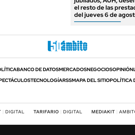
jubilados, AUH, dese
el resto de las prest
del jueves 6 de agos
LÍTICA
BANCO DE DATOS
MERCADOS
NEGOCIOS
OPINIÓN
PECTÁCULOS
TECNOLOGÍA
RSS
MAPA DEL SITIO
POLÍTICA 
T
DIGITAL
TARIFARIO
DIGITAL
MEDIAKIT
AMBIT