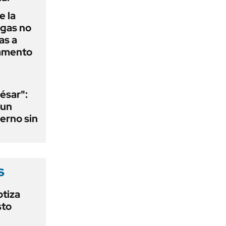
e la
agas no
as a
camento
ésar":
 un
erno sin
s
otiza
sto