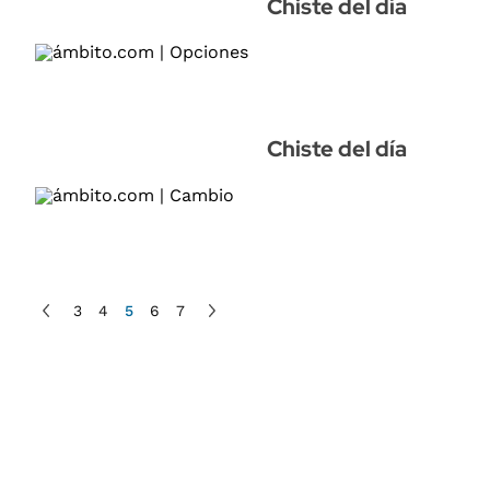
Chiste del día
Chiste del día
3
4
5
6
7