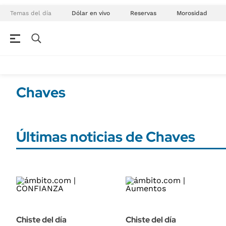
Temas del día
Dólar en vivo
Reservas
Morosidad
NEGOCIOS
ÚLTIMAS NOTICIAS
Especiales Ámbito
ECONOMÍA
Chaves
Real Estate
Banco de Datos
Sustentabilidad
Campo
Seguros
Últimas noticias de Chaves
FINANZAS
ENERGY REPORT
Dólar
POLÍTICA
Mercados
Nacional
ÁMBITO DEBATE
Municipios
MEDIAKIT AMBITO DEBATE
URUGUAY
Chiste del día
Chiste del día