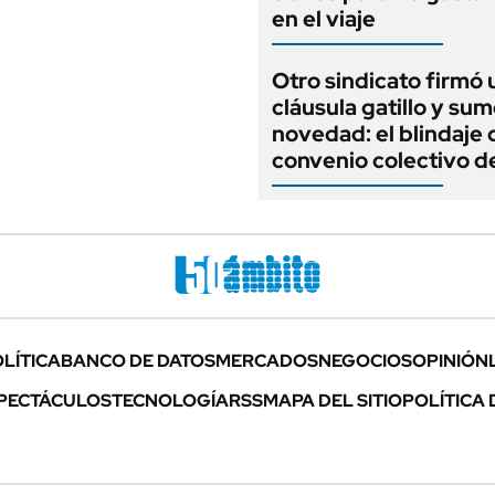
en el viaje
Otro sindicato firmó 
cláusula gatillo y su
novedad: el blindaje 
convenio colectivo d
LÍTICA
BANCO DE DATOS
MERCADOS
NEGOCIOS
OPINIÓN
PECTÁCULOS
TECNOLOGÍA
RSS
MAPA DEL SITIO
POLÍTICA 