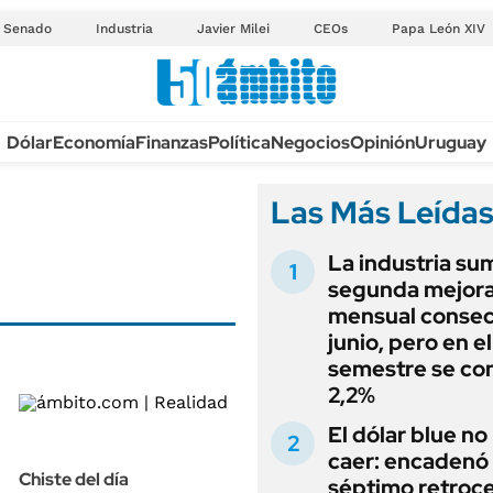
Senado
Industria
Javier Milei
CEOs
Papa León XIV
Anuario autos 2026
Dólar
Economía
Finanzas
Política
Negocios
Opinión
Uruguay
TECNOLOGÍA
NOVEDADES FISCA
MÉXICO
Las Más Leída
EDICTOS JUDICIAL
OPINIÓN
MULTAS
La industria su
MUNDO
LICITACIONES
segunda mejor
INFORMACIÓN GENERAL
mensual consec
CUADROS TARIFAR
ESPECTÁCULOS
junio, pero en e
RECALL
semestre se con
DEPORTES
2,2%
ANUARIO 2025
LIFESTYLE
El dólar blue no
EDICIÓN IMPRESA
AUTOS
caer: encadenó
Chiste del día
séptimo retroce