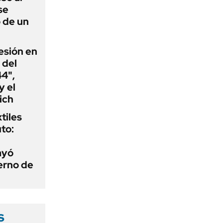
se
 de un
esión en
 del
44",
y el
ich
tiles
to:
ayó
erno de
s