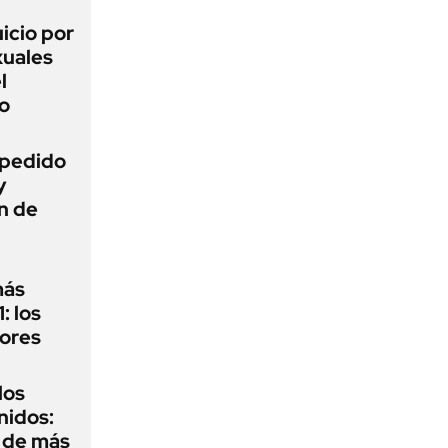
uicio por
xuales
l
o
l pedido
y
n de
más
: los
dores
los
nidos:
r de más