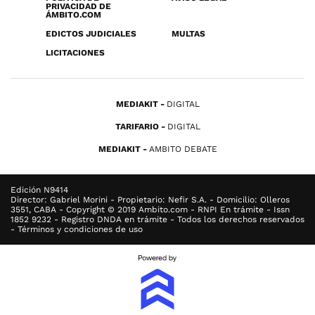
PRIVACIDAD DE
ÁMBITO.COM
EDICTOS JUDICIALES
MULTAS
LICITACIONES
MEDIAKIT
DIGITAL
TARIFARIO
DIGITAL
MEDIAKIT
AMBITO DEBATE
Edición N9414
Director: Gabriel Morini - Propietario: Nefir S.A. - Domicilio: Olleros
3551, CABA - Copyright © 2019 Ambito.com - RNPI En trámite - Issn
1852 9232 - Registro DNDA en trámite - Todos los derechos reservados
- Términos y condiciones de uso