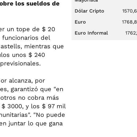
obre los sueldos de
Dólar Cripto
1570,
Euro
1768,
er un tope de $ 20
Euro Informal
1762,
 funcionarios del
Castells, mientras que
ulos unos $ 240
previsionales.
dor alcanza, por
es, garantizó que "en
sotros no cobra más
$ 3000, y los $ 97 mil
munitarias". "No puede
en juntar lo que gana