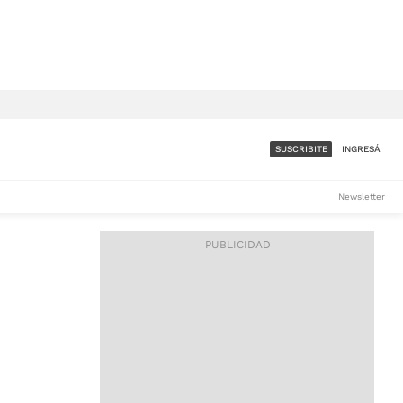
SUSCRIBITE
INGRESÁ
SUMATE A LA COMUNIDAD
Newsletter
DE ÁMBITO
LES
ACCESO FULL - $1.800/MES
ES
CORPORATIVO - CONSULTAR
Si tenés dudas comunicate
con nosotros a
IOS
suscripciones@ambito.com.ar
Llamanos al (54) 11 4556-
9147/48 o
al (54) 11 4449-3256 de lunes a