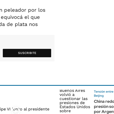
un peleador por los
 equivocá el que
da de plata nos
SUSCRIBITE
Tensión entre
Beijing
China redo
presión s
por Argent