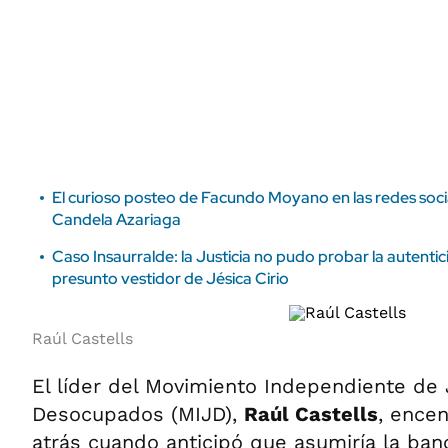
ÁMBITO DEBATE
Municipios
MEDIAKIT AMBITO DEBATE
URUGUAY
El curioso posteo de Facundo Moyano en las redes socia
Candela Azariaga
Caso Insaurralde: la Justicia no pudo probar la autentic
presunto vestidor de Jésica Cirio
Raúl Castells
El líder del Movimiento Independiente de 
Desocupados (MIJD),
Raúl Castells
, encen
atrás cuando anticipó que asumiría la ban