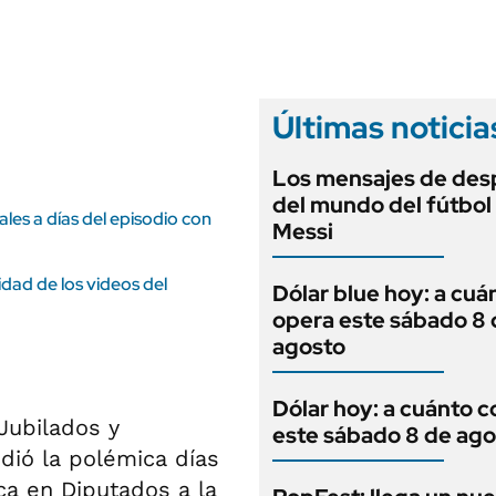
ANUARIO 2025
LIFESTYLE
EDICIÓN IMPRESA
AUTOS
Últimas noticia
Los mensajes de des
del mundo del fútbol
les a días del episodio con
Messi
idad de los videos del
Dólar blue hoy: a cuá
opera este sábado 8 
agosto
Dólar hoy: a cuánto c
Jubilados y
este sábado 8 de ago
dió la polémica días
ca en Diputados a la