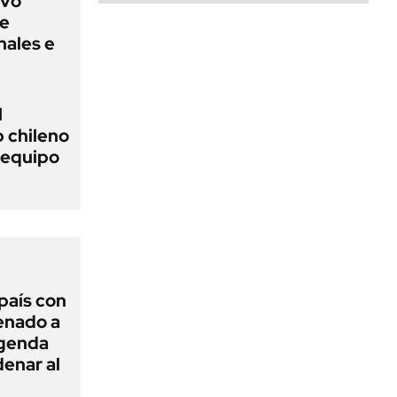
evo
ue
nales e
l
b chileno
n equipo
 país con
Senado a
agenda
enar al