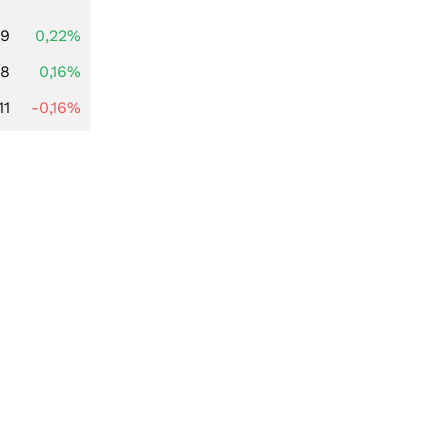
69
0,22%
88
0,16%
11
-0,16%