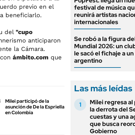
PopFest: llega un nu
cuerdo previo en el
festival de música q
reunirá artistas nacio
a beneficiarlo.
internacionales
tu del
"cupo
Se robó a la figura de
chnerismo anticiparon
Mundial 2026: un clu
gente la Cámara.
le sacó el fichaje a u
o con
ámbito.com
que
argentino
Las más leídas
Milei participó de la
Milei regresa al
asunción de De la Espriella
la derrota del 
en Colombia
cuestas y una 
que busca reord
Gobierno