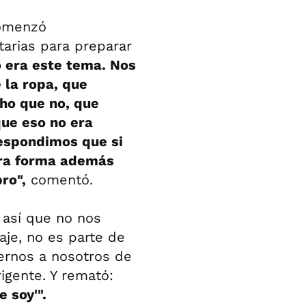
comenzó
arias para preparar
 era este tema. Nos
 la ropa, que
ho que no, que
que eso no era
respondimos que si
tra forma además
ro",
comentó.
 así que no nos
aje, no es parte de
vernos a nosotros de
rigente. Y remató:
 soy'".