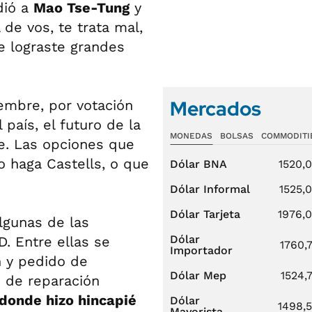
dió a
Mao Tse-Tung
y
de vos, te trata mal,
e lograste grandes
Mercados
iembre, por votación
país, el futuro de la
MONEDAS
BOLSAS
COMMODITI
e. Las opciones que
o haga Castells, o que
Dólar BNA
1520,
Dólar Informal
1525,
Dólar Tarjeta
1976,
algunas de las
Dólar
. Entre ellas se
1760,
Importador
n y pedido de
Dólar Mep
1524,
o de reparación
donde hizo hincapié
Dólar
1498,
Mayorista