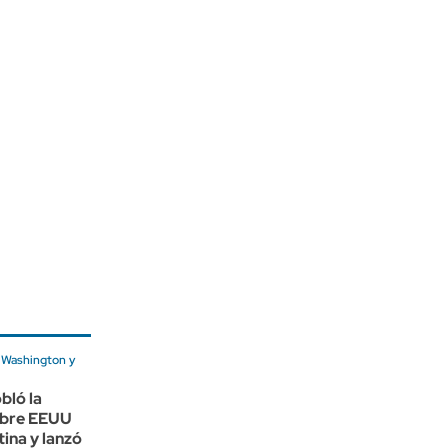
 Washington y
bló la
obre EEUU
ina y lanzó