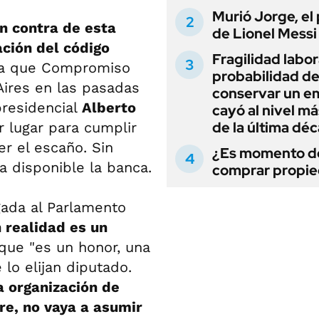
Murió Jorge, el
en contra de esta
de Lionel Messi
ación del código
Fragilidad labora
ista que Compromiso
probabilidad d
Aires en las pasadas
conservar un e
presidencial
Alberto
cayó al nivel má
de la última dé
r lugar para cumplir
er el escaño. Sin
¿Es momento d
a disponible la banca.
comprar propi
gada al Parlamento
 realidad es un
 que "es un honor, una
lo elijan diputado.
 organización de
re, no vaya a asumir