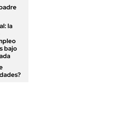
 padre
l: la
e
mpleo
s bajo
cada
e
edades?