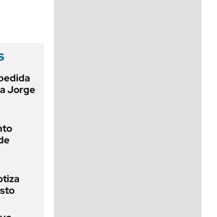
viernes de 10 a 18
s
pedida
 a Jorge
nto
de
otiza
sto