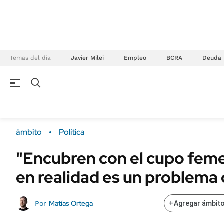
Temas del día
Javier Milei
Empleo
BCRA
Deuda
NEGOCIOS
ÚLTIMAS NOTICIAS
Especiales Ámbito
ECONOMÍA
ámbito
Política
Real Estate
Banco de Datos
"Encubren con el cupo feme
Sustentabilidad
Campo
en realidad es un problema 
Seguros
FINANZAS
ENERGY REPORT
Dólar
Matías Ortega
Por
+
Agregar ámbito
POLÍTICA
Mercados
Nacional