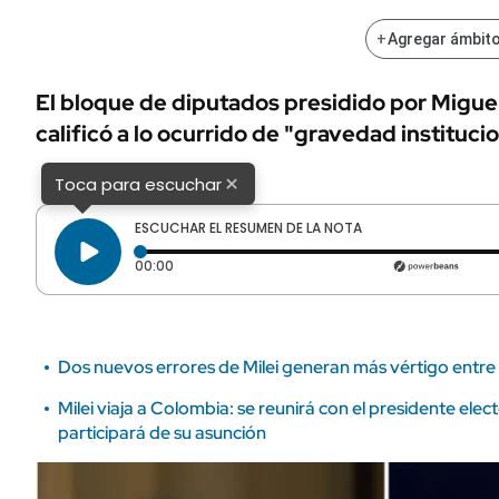
ÁMBITO DEBATE
Municipios
+
Agregar ámbito
MEDIAKIT AMBITO DEBATE
URUGUAY
El bloque de diputados presidido por Migue
calificó a lo ocurrido de "gravedad institucio
×
Toca para escuchar
ESCUCHAR EL RESUMEN DE LA NOTA
Tiempo transcurrido: 0 segundos
00:00
Dos nuevos errores de Milei generan más vértigo entre 
Milei viaja a Colombia: se reunirá con el presidente elec
participará de su asunción