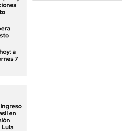
aciones
to
pera
osto
hoy: a
ernes 7
l ingreso
sil en
sión
 Lula