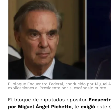
El bloque Encuentro Federal, conducido por Miguel Án
explicaciones al Presidente por el escándalo cripto.
El bloque de diputados opositor
Encuentr
por Miguel Ángel Pichetto
, le
exigió
este 