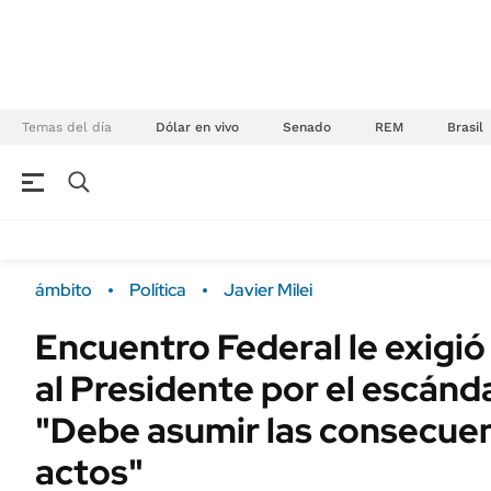
Temas del día
Dólar en vivo
Senado
REM
Brasil
NEGOCIOS
ÚLTIMAS NOTICIAS
Especiales Ámbito
ECONOMÍA
ámbito
Política
Javier Milei
Real Estate
Banco de Datos
Encuentro Federal le exigió
Sustentabilidad
Campo
al Presidente por el escánda
Seguros
FINANZAS
ENERGY REPORT
"Debe asumir las consecuen
Dólar
POLÍTICA
actos"
Mercados
Nacional