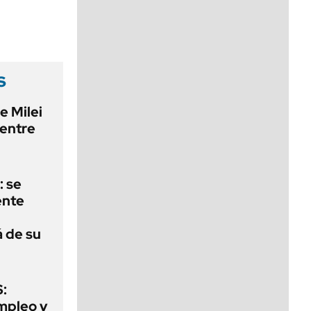
viernes de 10 a 18
s
e Milei
 entre
: se
ente
á de su
:
mpleo y