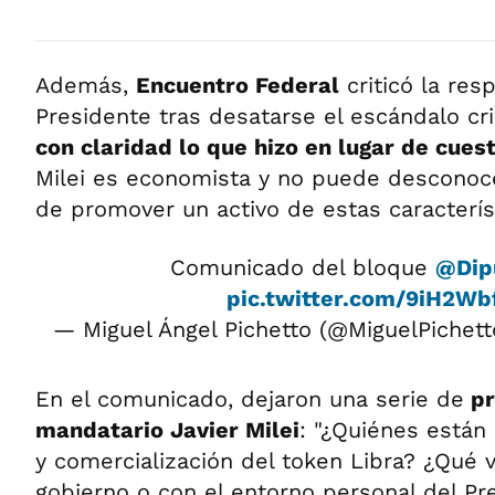
Además,
Encuentro Federal
criticó la res
Presidente tras desatarse el escándalo cri
con claridad lo que hizo en lugar de cuest
Milei es economista y no puede desconoc
de promover un activo de estas característ
Comunicado del bloque
@Dip
pic.twitter.com/9iH2Wb
— Miguel Ángel Pichetto (@MiguelPichet
En el comunicado, dejaron una serie de
pr
mandatario Javier Milei
: "¿Quiénes están
y comercialización del token Libra? ¿Qué v
gobierno o con el entorno personal del Pr