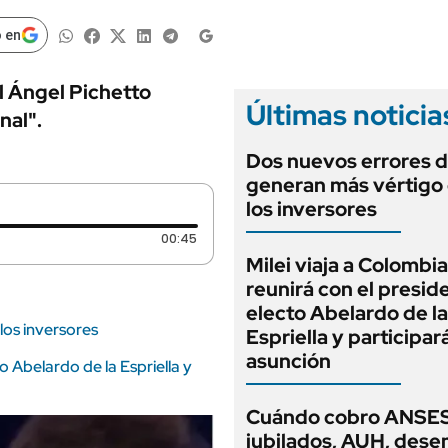
ANUARIO 2025
LIFESTYLE
EDICIÓN IMPRESA
 en
AUTOS
l Ángel Pichetto
Últimas noticia
nal".
Dos nuevos errores d
generan más vértigo
los inversores
Duración: 45 segundos
00:45
Milei viaja a Colombia
reunirá con el presid
electo Abelardo de la
los inversores
Espriella y participar
asunción
to Abelardo de la Espriella y
Cuándo cobro ANSES
jubilados, AUH, dese