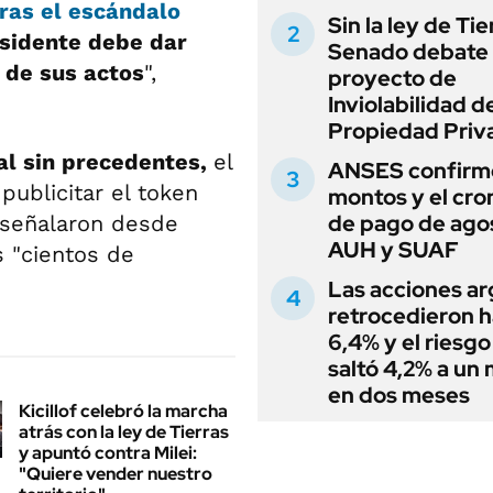
tras el escándalo
Sin la ley de Tie
esidente debe dar
Senado debate 
 de sus actos
",
proyecto de
Inviolabilidad de
Propiedad Priv
al sin precedentes,
el
ANSES confirmó
publicitar el token
montos y el cr
de pago de ago
 señalaron desde
AUH y SUAF
s "cientos de
Las acciones ar
retrocedieron h
6,4% y el riesgo
saltó 4,2% a un
en dos meses
Kicillof celebró la marcha
atrás con la ley de Tierras
y apuntó contra Milei:
"Quiere vender nuestro