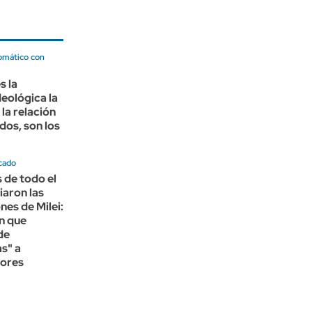
lomático con
s la
deológica la
 la relación
dos, son los
cado
s de todo el
iaron las
nes de Milei:
n que
de
as" a
dores