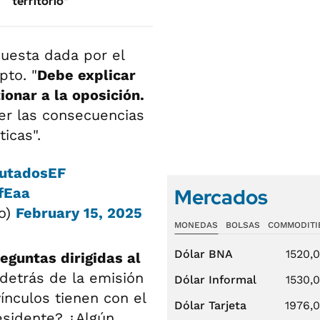
territorio"
puesta dada por el
pto. "
Debe explicar
ionar a la oposición.
er las consecuencias
icas".
utadosEF
Mercados
fEaa
to)
February 15, 2025
MONEDAS
BOLSAS
COMMODITI
Dólar BNA
1520,
eguntas dirigidas al
 detrás de la emisión
Dólar Informal
1530,
ínculos tienen con el
Dólar Tarjeta
1976,
esidente? ¿Algún