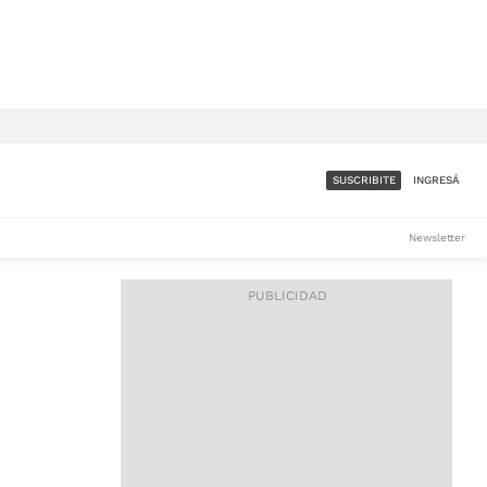
SUSCRIBITE
INGRESÁ
SUMATE A LA COMUNIDAD
Newsletter
DE ÁMBITO
LES
ACCESO FULL - $1.800/MES
ES
CORPORATIVO - CONSULTAR
Si tenés dudas comunicate
con nosotros a
IOS
suscripciones@ambito.com.ar
Llamanos al (54) 11 4556-
9147/48 o
al (54) 11 4449-3256 de lunes a