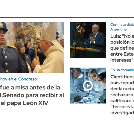
Conflicto dip
Argentina
Lula: "No e
posición i
que define
entre Esta
intereses"
En un comuni
Científico
 hoy en el Congreso
país repud
 fue a misa antes de la
declaracio
l Senado para recibir al
rechazaro
calificara 
del papa León XIV
"terrorist
investiga