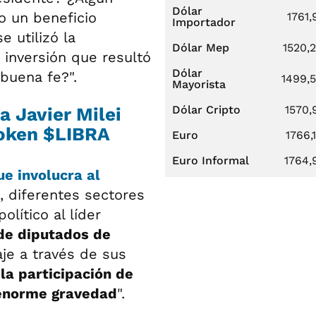
Dólar
vo un beneficio
1761,
Importador
 utilizó la
Dólar Mep
1520,
 inversión que resultó
Dólar
 buena fe?".
1499,
Mayorista
Dólar Cripto
1570,
 a Javier Milei
token $LIBRA
Euro
1766,
Euro Informal
1764,
ue involucra al
, diferentes sectores
olítico al líder
de diputados de
je a través de sus
"la participación de
e enorme gravedad
".