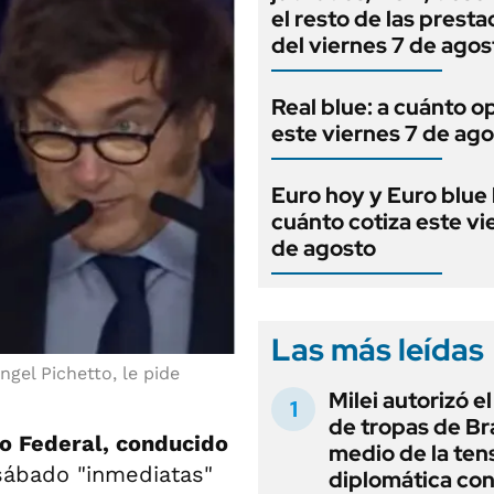
el resto de las prest
del viernes 7 de agos
Real blue: a cuánto o
este viernes 7 de ag
Euro hoy y Euro blue 
cuánto cotiza este vi
de agosto
Las más leídas
gel Pichetto, le pide
Milei autorizó e
de tropas de Bra
o Federal, conducido
medio de la ten
sábado "inmediatas"
diplomática con