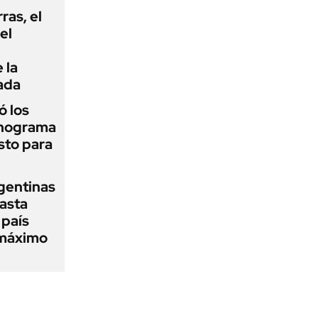
rras, el
el
 la
ada
 los
onograma
sto para
gentinas
asta
 país
 máximo