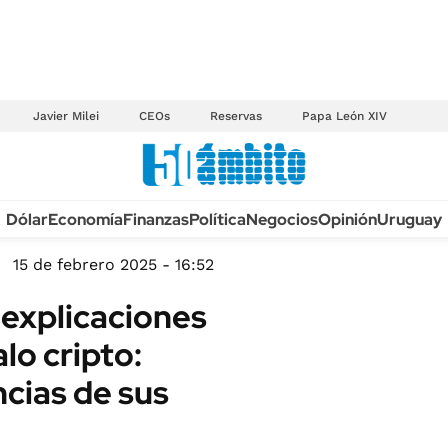
Javier Milei
CEOs
Reservas
Papa León XIV
Anuario autos 2026
Dólar
Economía
Finanzas
Política
Negocios
Opinión
Uruguay
TECNOLOGÍA
NOVEDADES FISCA
MÉXICO
15 de febrero 2025 - 16:52
EDICTOS JUDICIAL
OPINIÓN
 explicaciones
MULTAS
MUNDO
lo cripto:
LICITACIONES
INFORMACIÓN GENERAL
cias de sus
CUADROS TARIFAR
ESPECTÁCULOS
RECALL
DEPORTES