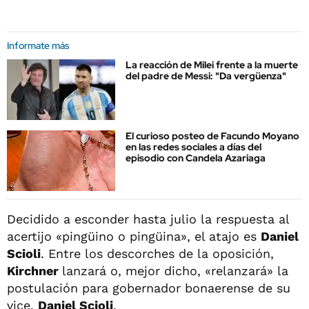
Informate más
La reacción de Milei frente a la muerte
del padre de Messi: "Da vergüenza"
El curioso posteo de Facundo Moyano
en las redes sociales a días del
episodio con Candela Azariaga
Decidido a esconder hasta julio la respuesta al
acertijo «pingüino o pingüina», el atajo es
Daniel
Scioli
. Entre los descorches de la oposición,
Kirchner
lanzará o, mejor dicho, «relanzará» la
postulación para gobernador bonaerense de su
vice,
Daniel Scioli
.