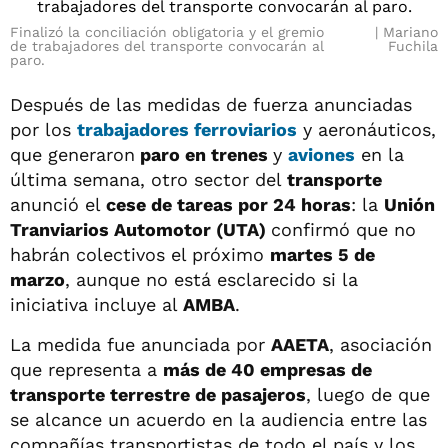
Finalizó la conciliación obligatoria y el gremio
Mariano
de trabajadores del transporte convocarán al
Fuchila
paro.
Después de las medidas de fuerza anunciadas
por los
trabajadores ferroviarios
y aeronáuticos,
que generaron
paro en trenes
y
aviones
en la
última semana, otro sector del
transporte
anunció el
cese de tareas por 24 horas
: la
Unión
Tranviarios Automotor (UTA)
confirmó que no
habrán colectivos el próximo
martes 5 de
marzo
, aunque no está esclarecido si la
iniciativa incluye al
AMBA
.
La medida fue anunciada por
AAETA
, asociación
que representa a
más de 40 empresas de
transporte terrestre de pasajeros
, luego de que
se alcance un acuerdo en la audiencia entre las
compañías transportistas de todo el país y los