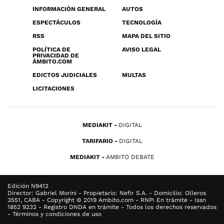
INFORMACIÓN GENERAL
AUTOS
ESPECTÁCULOS
TECNOLOGÍA
RSS
MAPA DEL SITIO
POLÍTICA DE
AVISO LEGAL
PRIVACIDAD DE
ÁMBITO.COM
EDICTOS JUDICIALES
MULTAS
LICITACIONES
MEDIAKIT
DIGITAL
TARIFARIO
DIGITAL
MEDIAKIT
AMBITO DEBATE
Edición N9412
Director: Gabriel Morini - Propietario: Nefir S.A. - Domicilio: Olleros
3551, CABA - Copyright © 2019 Ambito.com - RNPI En trámite - Issn
1852 9232 - Registro DNDA en trámite - Todos los derechos reservados
- Términos y condiciones de uso