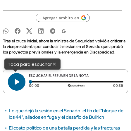
+ Agregar ámbito en
Tras el cruce inicial, ahora la ministra de Seguridad volvió a criticar a
la vicepresidenta por conducir la sesión en el Senado que aprobó
los proyectos previsionales y la emergencia en Discapacidad.
×
Toca para escuchar
ESCUCHAR EL RESUMEN DE LA NOTA
Tiempo transcurrido: 0 segundos
Dura
00:00
00:35
Lo que dejó la sesión en el Senado: el fin del "bloque de
los 44", aliados en fuga y el desafío de Bullrich
El costo político de una batalla perdida y las fracturas