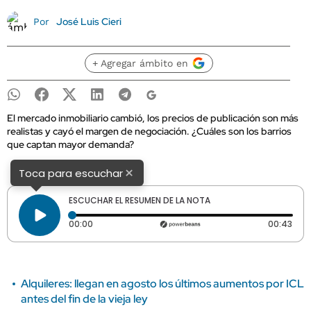
José Luis Cieri
Por
+ Agregar ámbito en
El mercado inmobiliario cambió, los precios de publicación son más
realistas y cayó el margen de negociación. ¿Cuáles son los barrios
que captan mayor demanda?
×
Toca para escuchar
ESCUCHAR EL RESUMEN DE LA NOTA
Tiempo transcurrido: 0 segundos
Dura
00:00
00:43
Alquileres: llegan en agosto los últimos aumentos por ICL
antes del fin de la vieja ley