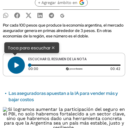
+ Agregar ámbito en
Por cada 100 pesos que produce la economía argentina, el mercado
asegurador genera en primas alrededor de 3 pesos. En otras
economías de la región, ese número es el doble.
×
Toca para escuchar
ESCUCHAR EL RESUMEN DE LA NOTA
Tiempo transcurrido: 0 segundos
Dura
00:00
00:42
Las aseguradoras apuestan a la IA para vender más y
bajar costos