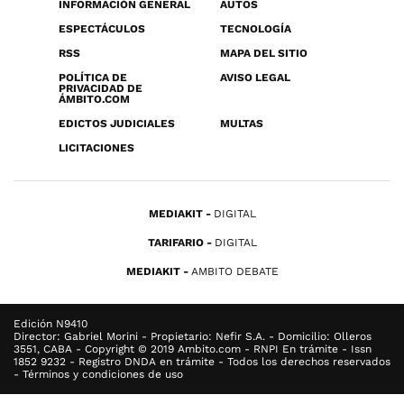
INFORMACIÓN GENERAL
AUTOS
ESPECTÁCULOS
TECNOLOGÍA
RSS
MAPA DEL SITIO
POLÍTICA DE
AVISO LEGAL
PRIVACIDAD DE
ÁMBITO.COM
EDICTOS JUDICIALES
MULTAS
LICITACIONES
MEDIAKIT
DIGITAL
TARIFARIO
DIGITAL
MEDIAKIT
AMBITO DEBATE
Edición N9410
Director: Gabriel Morini - Propietario: Nefir S.A. - Domicilio: Olleros
3551, CABA - Copyright © 2019 Ambito.com - RNPI En trámite - Issn
1852 9232 - Registro DNDA en trámite - Todos los derechos reservados
- Términos y condiciones de uso